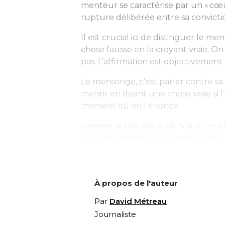
menteur se caractérise par un « cœu
rupture délibérée entre sa convictio
Il est crucial ici de distinguer le me
chose fausse en la croyant vraie. 
pas. L’affirmation est objectivement 
Le mensonge, c’est parler contre 
mentir en disant une chose vraie si 
moment où on l’énonce.
Comme le résume Alain Nisus : on p
peut pas mentir sincèrement. C’est 
À propos de l'auteur
Par
David Métreau
Journaliste