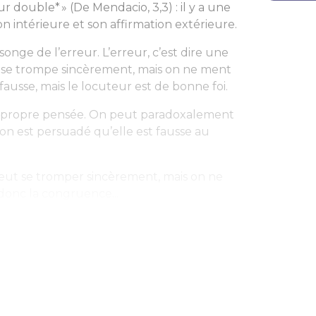
r double* » (
De Mendacio
, 3,3) : il y a une
n intérieure et son affirmation extérieure.
nsonge de l’erreur. L’erreur, c’est dire une
On se trompe sincèrement, mais on ne ment
fausse, mais le locuteur est de bonne foi.
sa propre pensée. On peut paradoxalement
l’on est persuadé qu’elle est fausse au
eut se tromper sincèrement, mais on ne
donc la congruence...