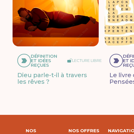
DÉFINITION
DÉFI
ET IDÉES
ET I
LECTURE LIBRE
REÇUES
REÇ
Dieu parle-t-il à travers
Le livre
les rêves ?
Pensées
NOS
NOS OFFRES
NAVIGATI