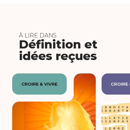
À LIRE DANS
Définition et
idées reçues
CROIRE & VIVRE
CROIRE 