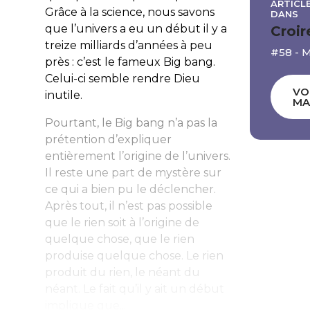
ARTICLE
Grâce à la science, nous savons
DANS
que l’univers a eu un début il y a
Croir
treize milliards d’années à peu
#58 - 
près : c’est le fameux Big bang.
Celui-ci semble rendre Dieu
VO
inutile.
MA
Pourtant, le Big bang n’a pas la
prétention d’expliquer
entièrement l’origine de l’univers.
Il reste une part de mystère sur
ce qui a bien pu le déclencher.
Après tout, il n’est pas possible
que le rien soit à l’origine de
quelque chose, que le rien
produise quelque chose. Le rien
produit du rien, le néant du
néant. Le fait qu’il y ait un début
implique que...