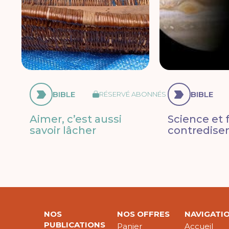
BIBLE
BIBLE
RÉSERVÉ ABONNÉS
Aimer, c’est aussi
Science et f
savoir lâcher
contredisen
NOS
NOS OFFRES
NAVIGATI
PUBLICATIONS
Panier
Accueil