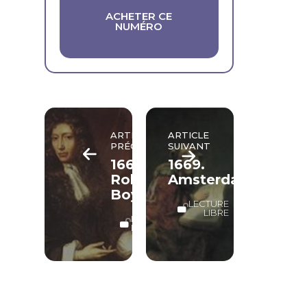
ACHETER CE
NUMÉRO
ARTICLE
ARTICLE
PRÉCÉDENT
SUIVANT
1662.
1669.
Robert
Amsterdam
Boyle
LECTURE
LIBRE
LECTURE
LIBRE