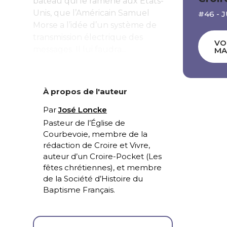
bateau qui le ramène aux États-
Unis, que l’Américain Samuel
#46 - 
Morse a l’idée d’un système de
transmission électrique des
VO
messages. Il lui faudra...
MA
À propos de l'auteur
Par
José Loncke
Pasteur de l’Église de
Courbevoie, membre de la
rédaction de Croire et Vivre,
auteur d’un Croire-Pocket (
Les
fêtes chrétiennes
), et membre
de la Société d’Histoire du
Baptisme Français.