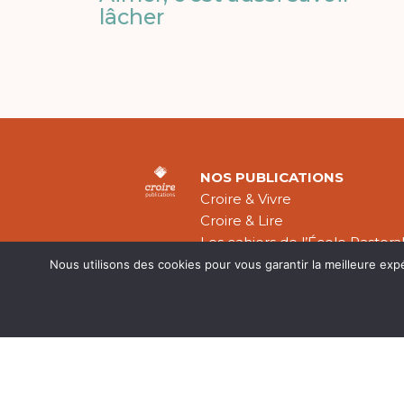
lâcher
NOS PUBLICATIONS
Croire & Vivre
Croire & Lire
Les cahiers de l’École Pastora
Théologie Évangélique
Nous utilisons des cookies pour vous garantir la meilleure exp
Mentions légal
CGV
Plan du site