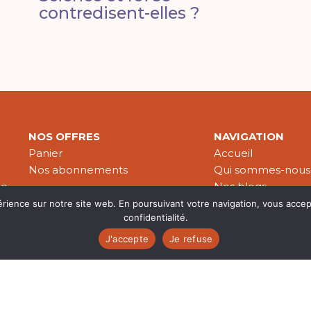
contredisent-elles ?
NOS OFFRES
NAVIGATION
Panier
Accueil
Nos abonnements
Qui sommes-nous
le
Nos blogs
Nos publications
érience sur notre site web. En poursuivant votre navigation, vous accep
confidentialité.
Partenaires
J'accepte
Je refuse
es & données personnelles
© 2026 Croire-Publications. Tous 