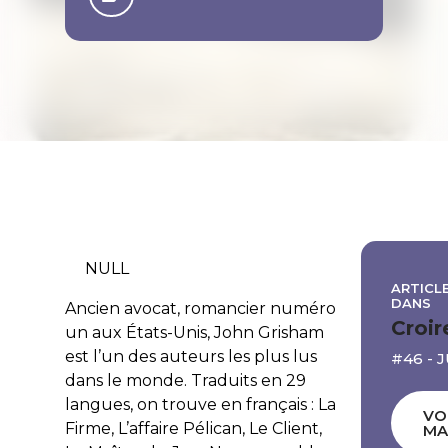
NULL
ARTICLE
DANS
Ancien avocat, romancier numéro
Croir
un aux États-Unis, John Grisham
est l’un des auteurs les plus lus
#46 - 
dans le monde. Traduits en 29
langues, on trouve en français :
La
VO
Firme, L’affaire Pélican, Le Client,
MA