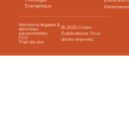
Évangélique
Partenaire
Mentions légales &
© 2026 Croire-
données
personnelles
Publications. Tous
CGV
droits réservés.
Plan du site