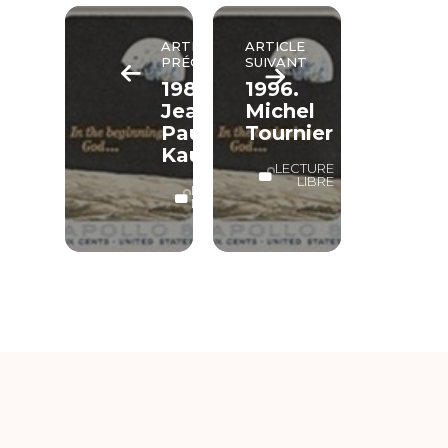
ARTICLE
ARTICLE
PRÉCÉDENT
SUIVANT
1985.
1996.
Jean-
Michel
Paul
Tournier
Kauffmann
LECTURE
LIBRE
LECTURE
LIBRE