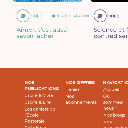
BIBLE
BIBLE
RÉSERVÉ ABONNÉS
Aimer, c’est aussi
Science et f
savoir lâcher
contredisen
NOS
NOS OFFRES
NAVIGATI
PUBLICATIONS
Panier
Accueil
Croire & Vivre
Nos
Qui
Croire & Lire
abonnements
sommes-
nous ?
Les cahiers de
l’École
Nos blogs
Pastorale
Nos
Théologie
publication