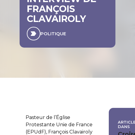
FRANÇOIS
CLAVAIROLY
POLITIQUE
Pasteur de l’Église
ARTICLE
Protestante Unie de France
DANS
(EPUdF), François Clavairoly
Croir