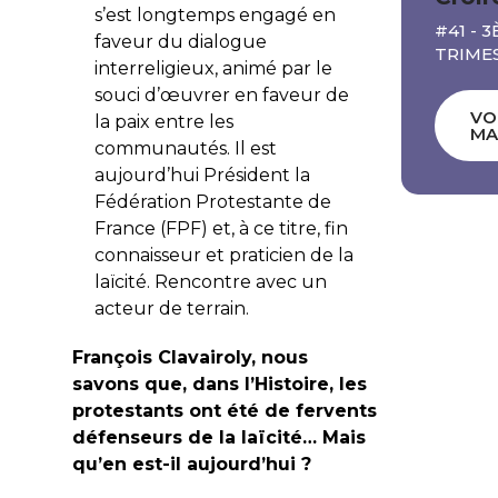
s’est longtemps engagé en
#41 - 
faveur du dialogue
TRIMES
interreligieux, animé par le
souci d’œuvrer en faveur de
VO
la paix entre les
MA
communautés. Il est
aujourd’hui Président la
Fédération Protestante de
France (FPF) et, à ce titre, fin
connaisseur et praticien de la
laïcité. Rencontre avec un
acteur de terrain.
François Clavairoly, nous
savons que, dans l’Histoire, les
protestants ont été de fervents
défenseurs de la laïcité… Mais
qu’en est-il aujourd’hui ?