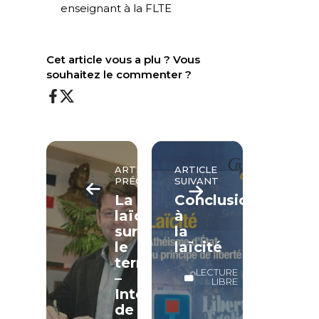
enseignant à la FLTE
Cet article vous a plu ? Vous
souhaitez le commenter ?
ARTICLE
ARTICLE
PRÉCÉDENT
SUIVANT
La
Conclusion
laïcité
à
sur
la
le
laïcité
terrain
LECTURE
–
LIBRE
Interview
de