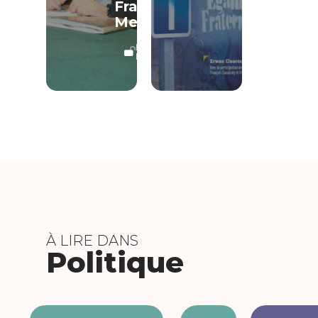
Franck
Meyer
LECTURE
LIBRE
À LIRE DANS
Politique