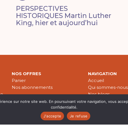
PERSPECTIVES
HISTORIQUES Martin Luther
King, hier et aujourd’hui
NOS OFFRES
NAVIGATION
Panier
Accueil
Nos abonnements
Qui sommes-nous
le
Nos blogs
Nos publications
érience sur notre site web. En poursuivant votre navigation, vous accep
confidentialité.
Partenaires
J'accepte
Je refuse