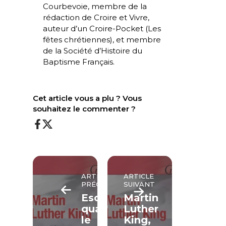
Courbevoie, membre de la
rédaction de Croire et Vivre,
auteur d’un Croire-Pocket (
Les
fêtes chrétiennes
), et membre
de la Société d’Histoire du
Baptisme Français.
Cet article vous a plu ? Vous
souhaitez le commenter ?
ARTICLE
ARTICLE
PRÉCÉDENT
SUIVANT
Esclavage,
Martin
quand
Luther
le
King,