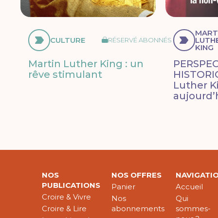
MART
CULTURE
LUTH
RÉSERVÉ ABONNÉS
KING
Martin Luther King : un
PERSPEC
rêve stimulant
HISTORI
Luther Ki
aujourd’
NOS
NOS OFFRES
NAVIGATI
PUBLICATIONS
Panier
Accueil
Croire & Vivre
Nos
Qui
Croire & Lire
abonnements
sommes-