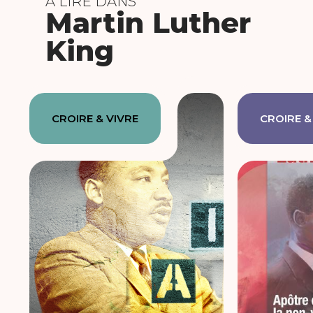
À LIRE DANS
Martin Luther
King
CROIRE & VIVRE
CROIRE &