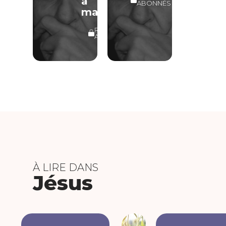
à
ABONNÉS
manger
RÉSERVÉ
ABONNÉS
À LIRE DANS
Jésus