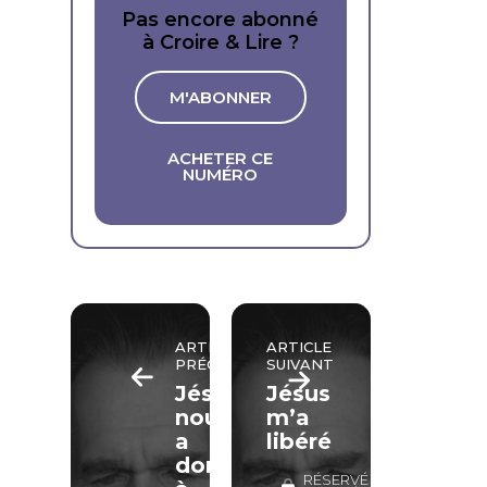
Pas encore abonné
à Croire & Lire ?
M'ABONNER
ACHETER CE
NUMÉRO
ARTICLE
ARTICLE
PRÉCÉDENT
SUIVANT
Jésus
Jésus
nous
m’a
a
libéré
donné
RÉSERVÉ