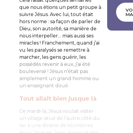
Cela faisait quelques semaines
que nous étions un petit groupe à
VO
suivre Jésus. Avec lui, tout était
MA
hors norme : sa façon de parler de
Dieu, son autorité, sa manière de
nous interpeller… mais aussi ses
miracles ! Franchement, quand j’ai
vu les paralysés se remettre à
marcher, les gens guérir, les
possédés revenir à eux, j’ai été
bouleversé ! Jésus n’était pas
simplement un grand homme ou
un enseignant doué.
Tout allait bien jusque là
Ce mardi-là, Jésus voulait visiter
un village situé de l’autre côté du
lac à une dizaine de kilomètres.
Pour Jacques, Jean, Simon et moi,