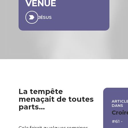
VENUE
JÉSUS
La tempête
menaçait de toutes
ARTICLE
parts…
DANS
Croir
#61 -