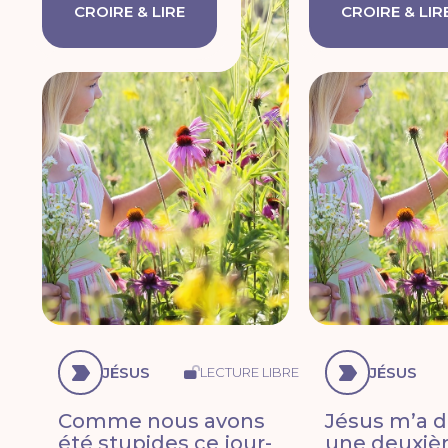
CROIRE & LIRE
CROIRE & LIR
JÉSUS
JÉSUS
LECTURE LIBRE
Comme nous avons
Jésus m’a 
été stupides ce jour-
une deuxi