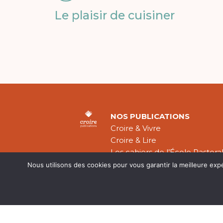
Le plaisir de cuisiner
NOS PUBLICATIONS
Croire & Vivre
Croire & Lire
Les cahiers de l’École Pastora
Théologie Évangélique
Nous utilisons des cookies pour vous garantir la meilleure exp
Mentions légal
CGV