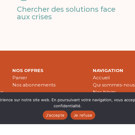
Chercher des solutions face
aux crises
NOS OFFRES
NAVIGATION
Panier
Accueil
Nos abonnements
Qui sommes-nous
le
Nos blogs
Nos publications
érience sur notre site web. En poursuivant votre navigation, vous accep
confidentialité.
Partenaires
J'accepte
Je refuse
es & données personnelles
© 2026 Croire-Publications. Tous 