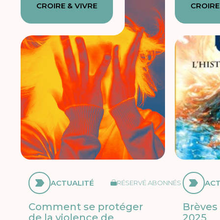
CROIRE & VIVRE
CROIRE
ACTUALITÉ
ACT
RÉSERVÉ ABONNÉS
Comment se protéger
Brèves 
de la violence de
2025