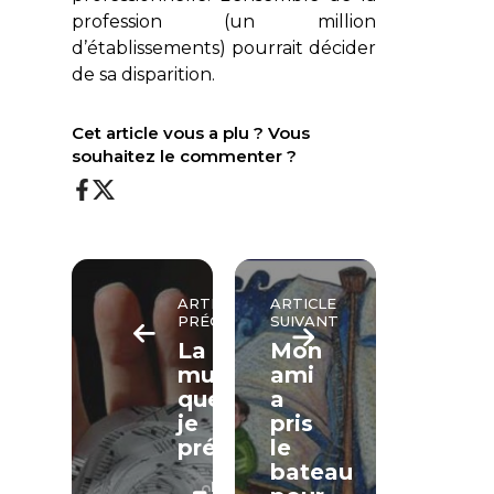
profession (un million
d’établissements) pourrait décider
de sa disparition.
Cet article vous a plu ? Vous
souhaitez le commenter ?
ARTICLE
ARTICLE
PRÉCÉDENT
SUIVANT
La
Mon
musique
ami
que
a
je
pris
préfère
le
bateau
LECTURE