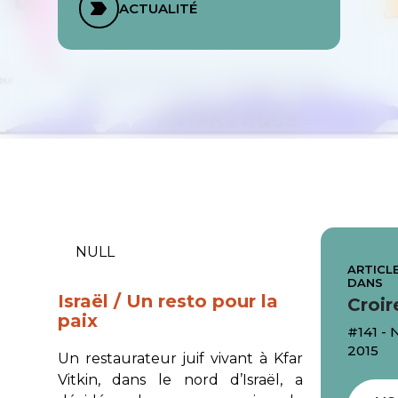
ACTUALITÉ
NULL
ARTICLE
DANS
Israël / Un resto pour la
Croir
paix
#141 -
2015
Un restaurateur juif vivant à Kfar
Vitkin, dans le nord d’Israël, a