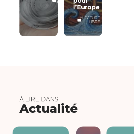
pour
LIBRE
l’Europe
LECTURE
LIBRE
À LIRE DANS
Actualité