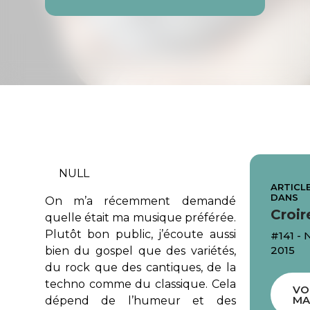
NULL
ARTICLE
DANS
On m’a récemment demandé
Croir
quelle était ma musique préférée.
Plutôt bon public, j’écoute aussi
#141 -
2015
bien du gospel que des variétés,
du rock que des cantiques, de la
techno comme du classique. Cela
VO
MA
dépend de l’humeur et des