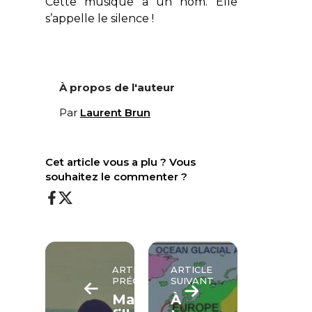
Cette musique a un nom. Elle
s’appelle le silence !
À propos de l'auteur
Par
Laurent Brun
Cet article vous a plu ? Vous
souhaitez le commenter ?
ARTICLE
ARTICLE
PRÉCÉDENT
SUIVANT
Ma
À