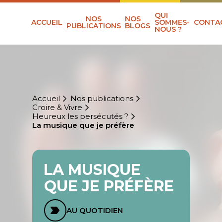
QUI
NOS
NOS
ACCUEIL
SOMMES-
CONTA
PUBLICATIONS
BLOGS
NOUS ?
Accueil
Nos publications
Croire & Vivre
Heureux les persécutés ?
La musique que je préfère
LA MUSIQUE
QUE JE PRÉFÈRE
AU QUOTIDIEN