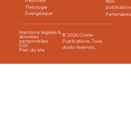
Pastorale
Nos
Théologie
publication
Évangélique
Partenaire
Mentions légales &
© 2026 Croire-
données
personnelles
Publications. Tous
CGV
droits réservés.
Plan du site