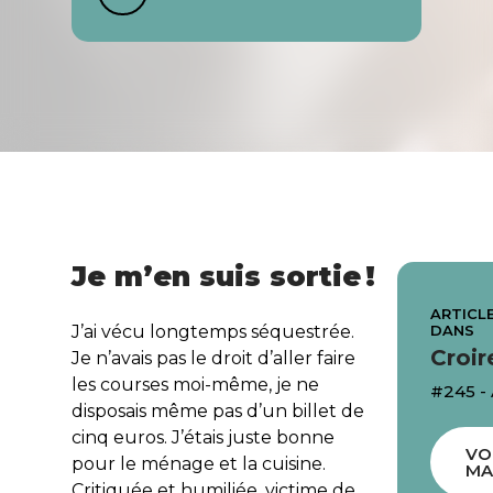
Je m’en suis sortie !
ARTICLE
DANS
J’ai vécu longtemps séquestrée.
Croir
Je n’avais pas le droit d’aller faire
les courses moi-même, je ne
#245 -
disposais même pas d’un billet de
cinq euros. J’étais juste bonne
VO
pour le ménage et la cuisine.
MA
Critiquée et humiliée, victime de