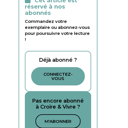
Cet article est
réservé à nos
abonnés
Commandez votre
exemplaire ou abonnez-vous
pour poursuivre votre lecture
!
Déjà abonné ?
CONNECTEZ-
VOUS
Pas encore abonné
à Croire & Vivre ?
M'ABONNER