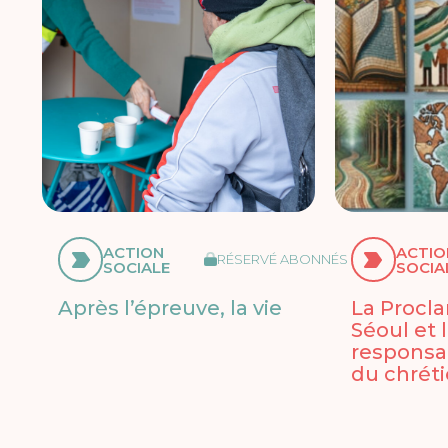
ACTION
ACTIO
RÉSERVÉ ABONNÉS
SOCIALE
SOCIA
Après l’épreuve, la vie
La Procl
Séoul et 
responsab
du chrét