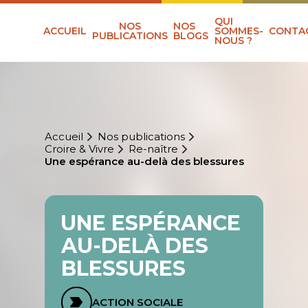
QUI
NOS
NOS
ACCUEIL
SOMMES-
CONTA
PUBLICATIONS
BLOGS
NOUS ?
Accueil
Nos publications
Croire & Vivre
Re-naître
Une espérance au-delà des blessures
UNE ESPÉRANCE
AU-DELÀ DES
BLESSURES
ACTION SOCIALE