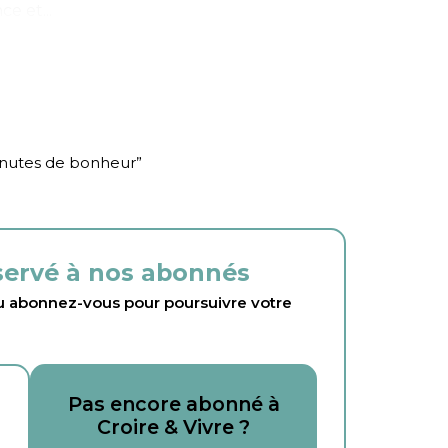
e et...
inutes de bonheur
”
éservé à nos abonnés
abonnez-vous pour poursuivre votre
Pas encore abonné à
Croire & Vivre ?