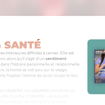
& SANTÉ
s intérieures difficiles à cerner. Elle est
 alors qu’il s’agit d’un
sentiment
ans l’histoire personnelle et relationnelle.
e, la honte se voit peu sur le visage.
le fragilise l’estime de soi et coupe le lien,
la culpabilité. La culpabilité concerne un
, elle, touche à l’identité : « je suis une
une possibilité de réparation, la honte