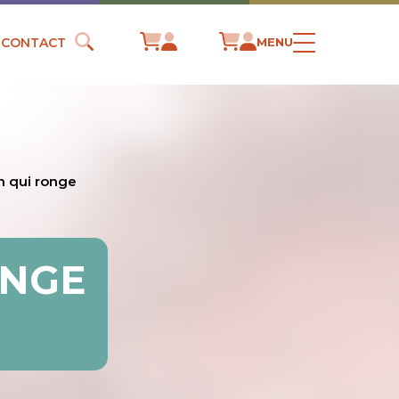
CONTACT
MENU
n qui ronge
ONGE