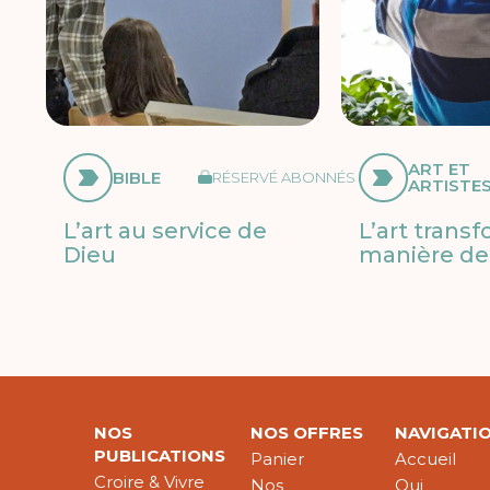
ART ET
BIBLE
RÉSERVÉ ABONNÉS
ARTISTE
L’art au service de
L’art trans
Dieu
manière de 
NOS
NOS OFFRES
NAVIGATI
PUBLICATIONS
Panier
Accueil
Croire & Vivre
Nos
Qui