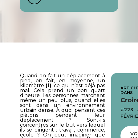
Quand on fait un déplacement à
pied, on fait, en moyenne, un
kilomètre
(1)
, ce qui n’est déjà pas
ARTICLE
mal. Cela prend un bon quart
DANS
d’heure. Les personnes marchent
Croir
même un peu plus, quand elles
sont dans un environnement
#223 -
urbain dense. À quoi pensent ces
piétons pendant leur
FÉVRIE
déplacement ? Sont-ils
concentrés sur le but vers lequel
ils se dirigent : travail, commerce,
VO
école ? On peut imaginer que