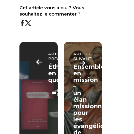
Cet article vous a plu ? Vous
souhaitez le commenter ?
ARTICLE
ARTICLE
PRÉCÉDENT
SUIVANT
Éthique
Ensemble
en
en
questions
mission
–
LECTURE
un
LIBRE
élan
missionnel
pour
les
évangéliques
de