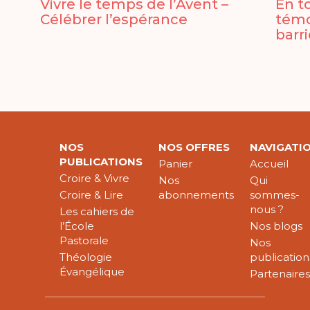
Vivre le temps de l’Avent –
En t
Célébrer l’espérance
témo
barr
NOS
NOS OFFRES
NAVIGATI
PUBLICATIONS
Panier
Accueil
Croire & Vivre
Nos
Qui
Croire & Lire
abonnements
sommes-
nous ?
Les cahiers de
l’École
Nos blogs
Pastorale
Nos
Théologie
publication
Évangélique
Partenaire