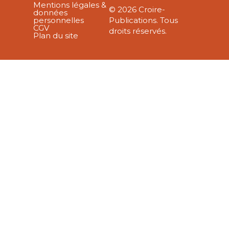
Mentions légales &
© 2026 Croire-
données
personnelles
Publications. Tous
CGV
droits réservés.
Plan du site