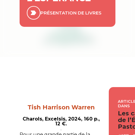
PRÉSENTATION DE LIVRES
ARTICLE
DANS
Tish Harrison Warren
Les c
Charols, Excelsis, 2024, 160 p.,
de l’
12 €.
Pasto
.
Pour une grande partie de la