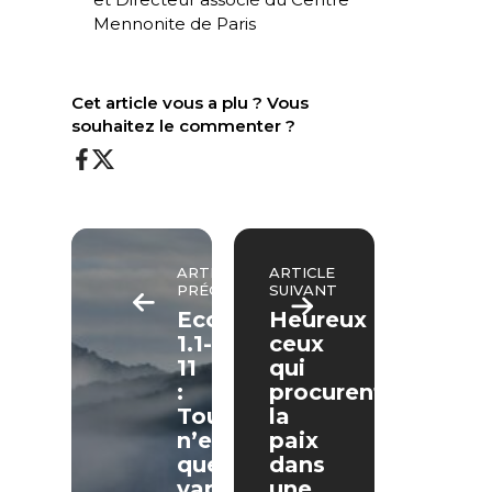
Mennonite de Paris
Cet article vous a plu ? Vous
souhaitez le commenter ?
ARTICLE
ARTICLE
PRÉCÉDENT
SUIVANT
Ecclésiaste
Heureux
1.1-
ceux
11
qui
:
procurent
Tout
la
n’est
paix
que
dans
vapeur
une