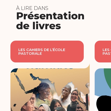
À LIRE DANS
Présentation
de livres
LES CAHIERS DE L’ÉCOLE
LES
PASTORALE
PAS