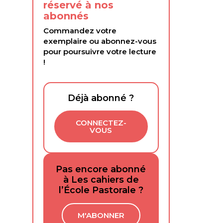
réservé à nos
abonnés
Commandez votre
exemplaire ou abonnez-vous
pour poursuivre votre lecture
!
Déjà abonné ?
CONNECTEZ-
VOUS
Pas encore abonné
à Les cahiers de
l’École Pastorale ?
M'ABONNER