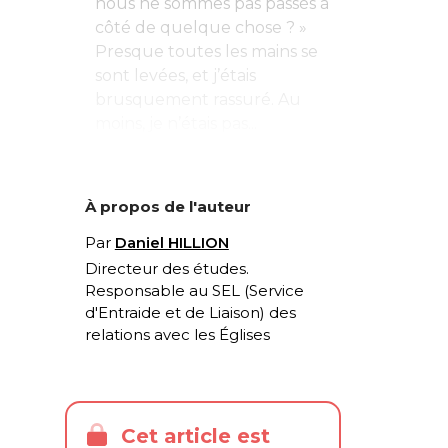
nous ne sommes pas passés à
côté de quelque chose ? »
Presque toutes les mains se
sont levées, et j’étais
brusquement rassuré. Au
moins, je n’étais pas...
À propos de l'auteur
Par
Daniel HILLION
Directeur des études.
Responsable au SEL (Service
d'Entraide et de Liaison) des
relations avec les Églises
Cet article est