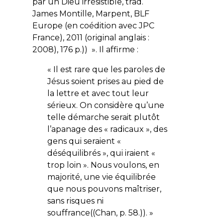
par un Dieu irrésistible, trad.
James Montille, Marpent, BLF
Europe (en coédition avec JPC
France), 2011 (original anglais :
2008), 176 p.)) ». Il affirme :
« Il est rare que les paroles de
Jésus soient prises au pied de
la lettre et avec tout leur
sérieux. On considère qu’une
telle démarche serait plutôt
l’apanage des « radicaux », des
gens qui seraient «
déséquilibrés », qui iraient «
trop loin ». Nous voulons, en
majorité, une vie équilibrée
que nous pouvons maîtriser,
sans risques ni
souffrance((Chan, p. 58.)). »