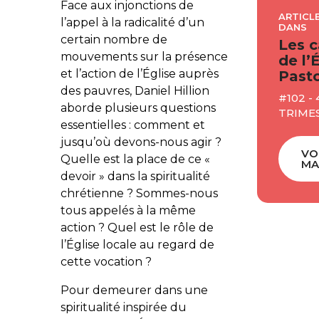
Face aux injonctions de
ARTICLE
l’appel à la radicalité d’un
DANS
certain nombre de
Les c
mouvements sur la présence
de l’
et l’action de l’Église auprès
Pasto
des pauvres, Daniel Hillion
#102 -
aborde plusieurs questions
TRIMES
essentielles : comment et
jusqu’où devons-nous agir ?
VO
Quelle est la place de ce «
MA
devoir » dans la spiritualité
chrétienne ? Sommes-nous
tous appelés à la même
action ? Quel est le rôle de
l’Église locale au regard de
cette vocation ?
Pour demeurer dans une
spiritualité inspirée du