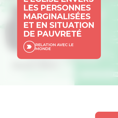
LES PERSONNES
MARGINALISÉES
ET EN SITUATION
DE PAUVRETÉ
RELATION AVEC LE
MONDE