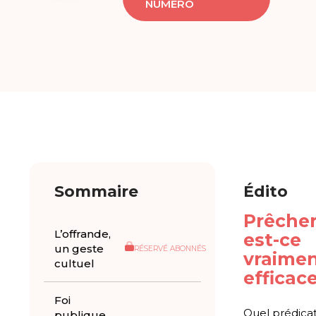
NUMÉRO
Sommaire
Édito
Prêcher
L’offrande,
est-ce
un geste
RÉSERVÉ ABONNÉS
vraime
cultuel
efficace
Foi
Quel prédica
publique