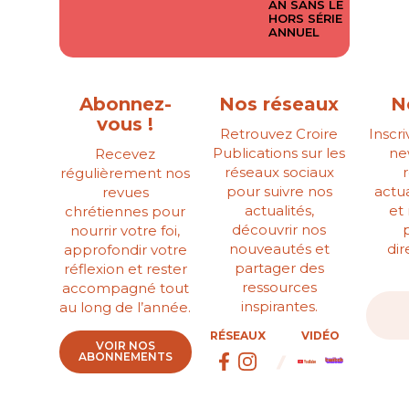
AN SANS LE
HORS SÉRIE
ANNUEL
Abonnez-
Nos réseaux
N
vous !
Retrouvez Croire
Inscr
Publications sur les
ne
Recevez
réseaux sociaux
régulièrement nos
pour suivre nos
actua
revues
actualités,
et
chrétiennes pour
découvrir nos
nourrir votre foi,
nouveautés et
di
approfondir votre
partager des
réflexion et rester
ressources
accompagné tout
inspirantes.
au long de l’année.
RÉSEAUX
VIDÉO
VOIR NOS
ABONNEMENTS