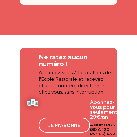
Ne ratez aucun
numéro !
Abonnez-vous à Les cahiers de
l’École Pastorale et recevez
chaque numéro directement
chez vous, sans interruption.
Abonnez-
vous pour
seulement
29€/an
JE M'ABONNE
4 NUMÉROS
(80 À 120
PAGES) PAR