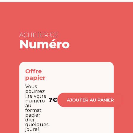
ACHETER CE
Numéro
Offre
papier
Vous
pourrez
lire votre
7€
AJOUTER AU PANIER
numéro
au
format
papier
d'ici
quelques
jours !