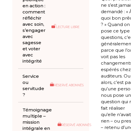
ne s’est jamai
en action :
demandé : « 
comment
réfléchir
quoi bon prê
avec soin,
? » Quand on
LECTURE LIBRE
s’engager
pose ce type
avec
questions, c’e
sagesse
généralemen
et voter
parce que l’o
avec
voit pas les
intégrité
changement
espérés chez
auditeurs. Ou
Service
ou
alors, c’est p
RÉSERVÉ ABONNÉS
servitude
qu’une pers
?
nous pose u
question qui 
fait réaliser
Témoignage
qu’elle n’avait
multiple –
rien – ou pre
mission
RÉSERVÉ ABONNÉS
– retenu d’un
intégrale en