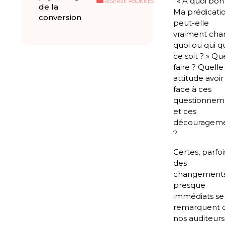
: « À quoi bon
RÉSERVÉ ABONNÉS
de la
Ma prédicati
conversion
peut-elle
vraiment cha
quoi ou qui q
ce soit ? » Qu
faire ? Quelle
attitude avoir
face à ces
questionnem
et ces
découragem
?
Certes, parfoi
des
changement
presque
immédiats se
remarquent 
nos auditeurs