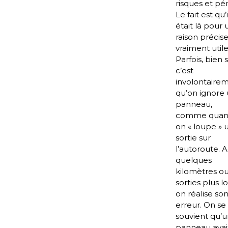
risques et péri
Le fait est qu’i
était là pour
raison précise
vraiment utile
Parfois, bien s
c’est
involontaire
qu’on ignore
panneau,
comme qua
on « loupe » 
sortie sur
l’autoroute. A
quelques
kilomètres o
sorties plus lo
on réalise so
erreur. On se
souvient qu’u
panneau avai