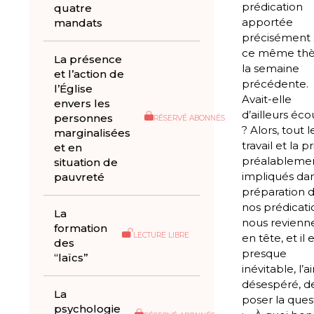
prédication
quatre
apportée
mandats
précisément 
ce même th
La présence
la semaine
et l’action de
précédente.
l’Église
Avait-elle
envers les
d’ailleurs éco
personnes
RÉSERVÉ ABONNÉS
? Alors, tout l
marginalisées
travail et la pr
et en
préalableme
situation de
impliqués dan
pauvreté
préparation 
nos prédicati
La
nous revienn
formation
LECTURE LIBRE
en tête, et il 
des
presque
“laïcs”
inévitable, l’ai
désespéré, d
La
poser la ques
psychologie