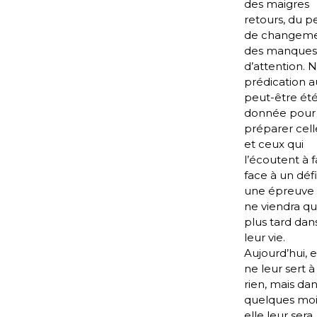
des maigres
retours, du p
de changeme
des manques
d’attention. 
prédication a
peut-être ét
donnée pour
préparer cell
et ceux qui
l’écoutent à f
face à un déf
une épreuve 
ne viendra q
plus tard dan
leur vie.
Aujourd’hui, e
ne leur sert à
rien, mais da
quelques mo
elle leur sera