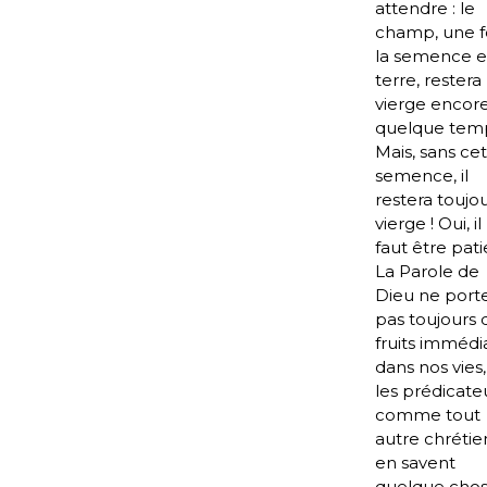
attendre : le
champ, une f
la semence 
terre, restera
vierge encor
quelque tem
Mais, sans ce
semence, il
restera toujo
vierge ! Oui, i
faut être pati
La Parole de
Dieu ne port
pas toujours 
fruits immédi
dans nos vies,
les prédicateu
comme tout
autre chrétie
en savent
quelque chos