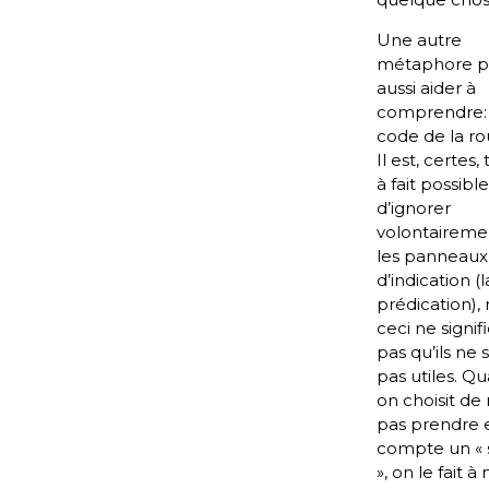
Une autre
métaphore p
aussi aider à
comprendre: 
code de la ro
Il est, certes,
à fait possible
d’ignorer
volontaireme
les panneaux
d’indication (l
prédication),
ceci ne signif
pas qu’ils ne 
pas utiles. Q
on choisit de
pas prendre 
compte un « 
», on le fait à