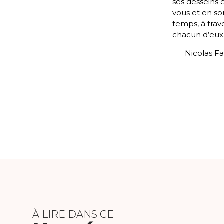
ses desseins 
vous et en so
temps, à trav
chacun d’eux
Nicolas Fa
À LIRE DANS CE