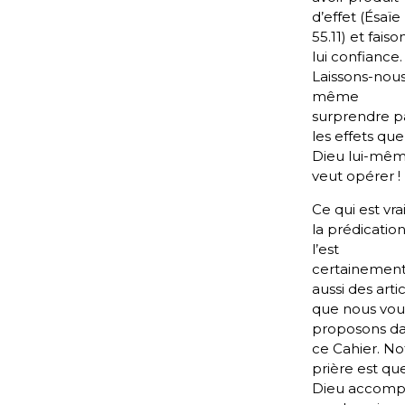
d’effet (Ésaïe
55.11) et faiso
lui confiance.
Laissons-nou
même
surprendre p
les effets que
Dieu lui-mê
veut opérer !
Ce qui est vra
la prédicatio
l’est
certainemen
aussi des arti
que nous vou
proposons d
ce Cahier. No
prière est qu
Dieu accompl