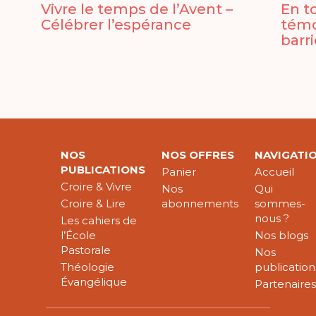
Vivre le temps de l’Avent –
En t
Célébrer l’espérance
témo
barr
NOS
NOS OFFRES
NAVIGATI
PUBLICATIONS
Panier
Accueil
Croire & Vivre
Nos
Qui
Croire & Lire
abonnements
sommes-
nous ?
Les cahiers de
l’École
Nos blogs
Pastorale
Nos
Théologie
publication
Évangélique
Partenaire