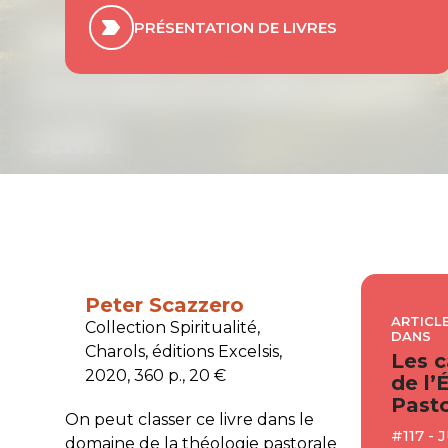
PRÉSENTATION DE LIVRES
Peter Scazzero
ARTICLE
Collection Spiritualité,
DANS
Charols, éditions Excelsis,
Les c
2020, 360 p., 20 €
de l’
Pasto
On peut classer ce livre dans le
#117 - 
domaine de la théologie pastorale