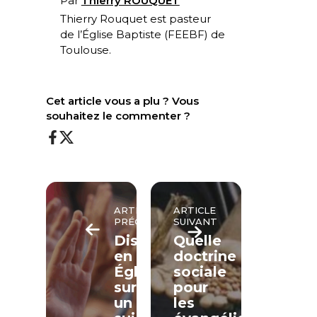
Par
Thierry ROUQUET
Thierry Rouquet est pasteur
de l’Église Baptiste (FEEBF) de
Toulouse.
Cet article vous a plu ? Vous
souhaitez le commenter ?
ARTICLE
ARTICLE
PRÉCÉDENT
SUIVANT
Discerner
Quelle
en
doctrine
Église
sociale
sur
pour
un
les