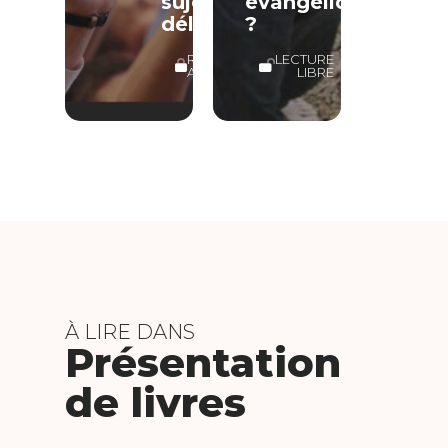
sujet
évangéliques
délicat
?
RÉSERVÉ
LECTURE
ABONNÉS
LIBRE
À LIRE DANS
Présentation
de livres