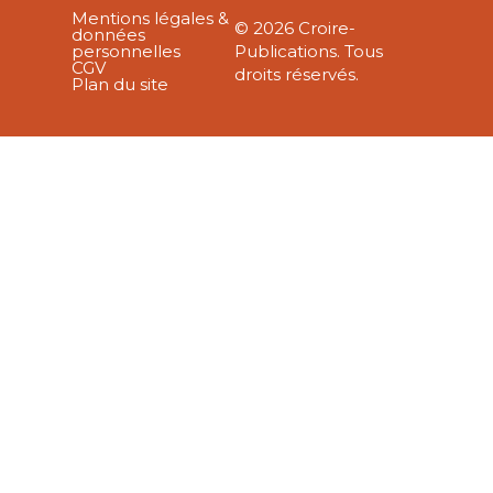
Mentions légales &
© 2026 Croire-
données
personnelles
Publications. Tous
CGV
droits réservés.
Plan du site