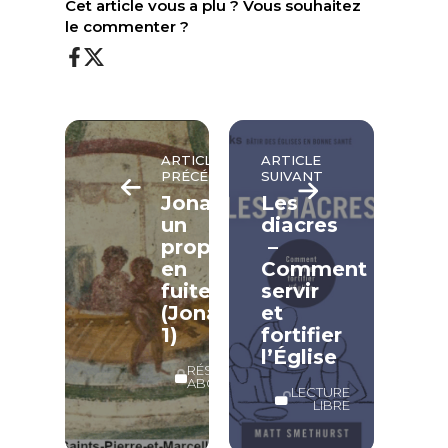
Cet article vous a plu ? Vous souhaitez
le commenter ?
ARTICLE
ARTICLE
PRÉCÉDENT
SUIVANT
Jonas,
Les
un
diacres
prophète
–
en
Comment
fuite
servir
(Jonas
et
1)
fortifier
l’Église
RÉSERVÉ
ABONNÉS
LECTURE
LIBRE