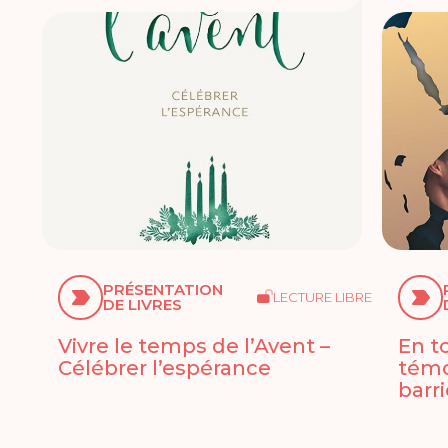
PRÉSENTATION
LECTURE LIBRE
DE LIVRES
Vivre le temps de l’Avent –
En t
Célébrer l’espérance
témo
barr