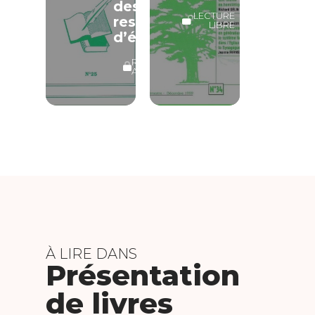
des
LECTURE
responsables
LIBRE
d’églises
RÉSERVÉ
ABONNÉS
À LIRE DANS
Présentation
de livres