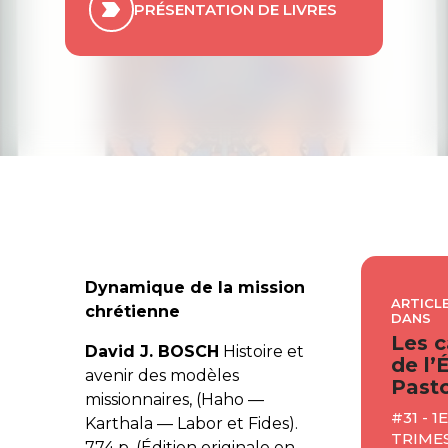
PRÉSENTATION DE LIVRES
Dynamique de la mission
ARTICLE
chrétienne
DANS
Les c
David J. BOSCH
Histoire et
de l’
avenir des modèles
Pasto
missionnaires, (Haho —
#31 - 1
Karthala — Labor et Fides).
TRIMES
774 p. (Édition originale en