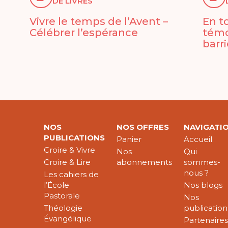
DE LIVRES
Vivre le temps de l’Avent –
En t
Célébrer l’espérance
témo
barr
NOS
NOS OFFRES
NAVIGATI
PUBLICATIONS
Panier
Accueil
Croire & Vivre
Nos
Qui
Croire & Lire
abonnements
sommes-
nous ?
Les cahiers de
l’École
Nos blogs
Pastorale
Nos
Théologie
publication
Évangélique
Partenaire