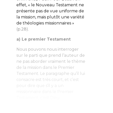
effet, « le Nouveau Testament ne
présente pas de vue uniforme de
la mission, mais plutôt une variété
de théologies missionnaires »
(p.28).
a) Le premier Testament
Nous pouvons nous interroger
sur le parti que prend l’auteur de
ne pas aborder vraiment le thème
de la mission dans le Premier
Testament. Le paragraphe qu’il lui
consacre est très court, et c’est
pour dire que s’il y a un
missionnaire dans le Premier
Testament, c’est Dieu...