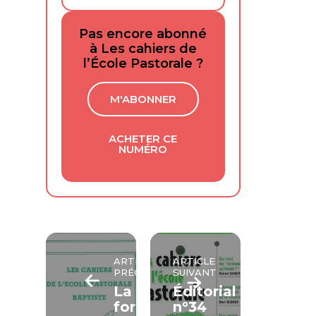
Pas encore abonné
à Les cahiers de
l’École Pastorale ?
M'ABONNER
ACHETER CE
NUMÉRO
ARTICLE
ARTICLE
PRÉCÉDENT
SUIVANT
La
Éditorial
formation
n°34