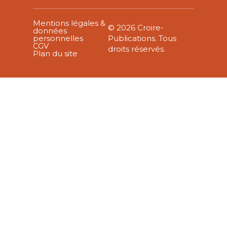
Mentions légales &
© 2026 Croire-
données
personnelles
Publications. Tous
CGV
droits réservés.
Plan du site