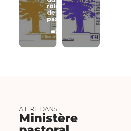
rôle
de
pasteur
LECTURE
LIBRE
À LIRE DANS
Ministère
pastoral