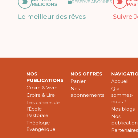
RÉSERVÉ ABONNÉS
RELIGIONS
PAS
Le meilleur des rêves
Suivre 
NOS
NOS OFFRES
NAVIGATI
PUBLICATIONS
Panier
Accueil
Croire & Vivre
Nos
Qui
Croire & Lire
abonnements
sommes-
nous ?
Les cahiers de
l’École
Nos blogs
Pastorale
Nos
Théologie
publication
Évangélique
Partenaire