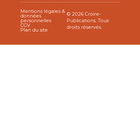
Mentions légales &
© 2026 Croire-
données
personnelles
Publications. Tous
CGV
droits réservés.
Plan du site