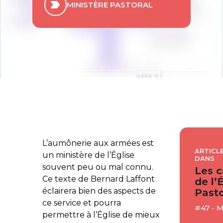
MINISTÈRE PASTORAL
L’aumônerie aux armées est
ARTICLE
un ministère de l’Église
DANS
souvent peu ou mal connu.
Les c
Ce texte de Bernard Laffont
de l’
éclairera bien des aspects de
Pasto
ce service et pourra
#47 - 
permettre à l’Église de mieux