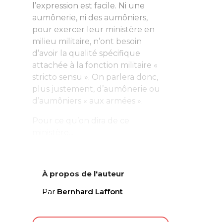
l’expression est facile. Ni une
aumônerie, ni des aumôniers,
pour exercer leur ministère en
milieu militaire, n’ont besoin
d’avoir la qualité spécifique
attachée à la fonction militaire «
stricto sensu ». On parlera donc,
plus justement, d’aumônerie ou
d’aumôniers «
aux armées
».
Pour ce qu’on dira de ce
ministère...
À propos de l'auteur
Par
Bernhard Laffont