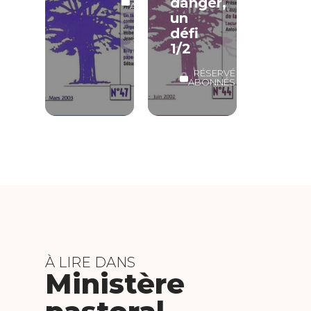
danger,
ABONNÉS
un
défi
1/2
RÉSERVÉ
ABONNÉS
À LIRE DANS
Ministère