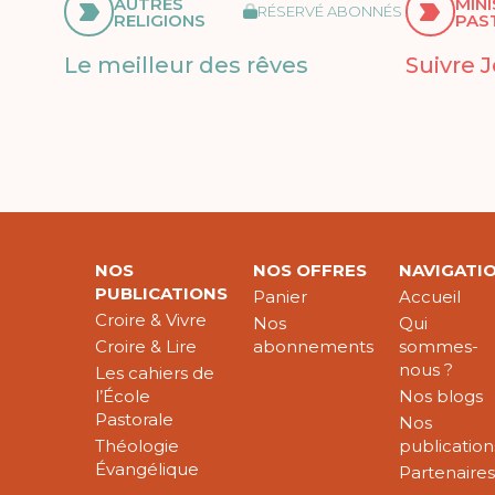
AUTRES
MIN
RÉSERVÉ ABONNÉS
RELIGIONS
PAS
Le meilleur des rêves
Suivre 
NOS
NOS OFFRES
NAVIGATI
PUBLICATIONS
Panier
Accueil
Croire & Vivre
Nos
Qui
Croire & Lire
abonnements
sommes-
nous ?
Les cahiers de
l’École
Nos blogs
Pastorale
Nos
Théologie
publication
Évangélique
Partenaire