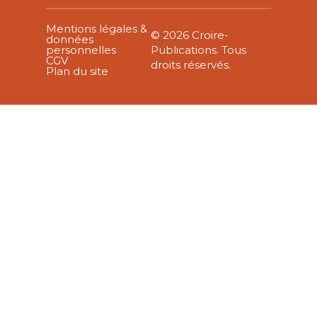
Mentions légales &
© 2026 Croire-
données
personnelles
Publications. Tous
CGV
droits réservés.
Plan du site