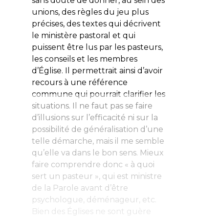
sans doute de donner, au sein des
unions, des règles du jeu plus
précises, des textes qui décrivent
le ministère pastoral et qui
puissent être lus par les pasteurs,
les conseils et les membres
d’Église. Il permettrait ainsi d’avoir
recours à une référence
commune qui pourrait clarifier les
situations. Il ne faut pas se faire
d’illusions sur l’efficacité ni sur la
possibilité de généralisation d’une
telle démarche, mais il me semble
qu’elle va dans le bon sens. Mieux
faire comprendre donc « à quoi
sert un pasteur », qui est ministre
de la Parole avant d’être
psychologue, déménageur, etc.
Bien des Églises ne sont guère