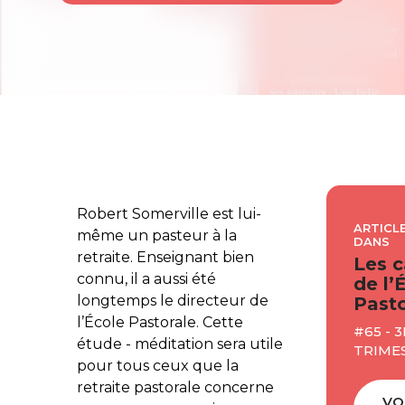
Robert Somerville est lui-
ARTICLE
même un pasteur à la
DANS
retraite. Enseignant bien
Les c
connu, il a aussi été
de l’
longtemps le directeur de
Pasto
l’École Pastorale. Cette
#65 - 3
étude - méditation sera utile
TRIME
pour tous ceux que la
retraite pastorale concerne
VO