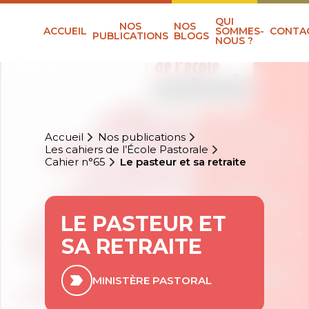
QUI
NOS
NOS
ACCUEIL
SOMMES-
CONTA
PUBLICATIONS
BLOGS
NOUS ?
Accueil
Nos publications
Les cahiers de l’École Pastorale
Cahier n°65
Le pasteur et sa retraite
LE PASTEUR ET
SA RETRAITE
MINISTÈRE PASTORAL