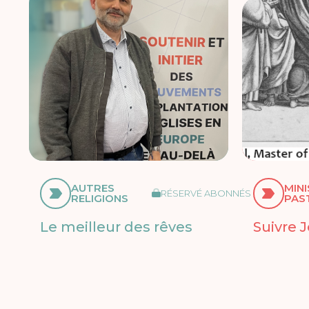
AUTRES
MIN
RÉSERVÉ ABONNÉS
RELIGIONS
PAS
Le meilleur des rêves
Suivre 