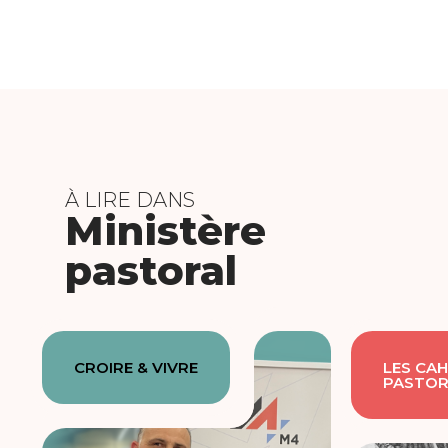
À LIRE DANS
Ministère
pastoral
CROIRE & VIVRE
LES CAH
PASTOR