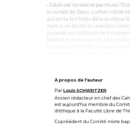
• Calvin est concerné par toute l’Écr
le conseil de Dieu». Luther n’était i
qui porte le Christ» dans quelque livr
mettre en doute le caractère canoni
paraissait pas suffisamment évangéli
la Bible comme inspirée, cherche à 
à rendre compte de manière systém
dialectique et plus cohérent,...
À propos de l'auteur
Par
Louis SCHWEITZER
Ancien rédacteur en chef des Cahie
est aujourd’hui membre du Comité 
d’éthique à la Faculté Libre de T
Coprésident du Comité mixte bapt