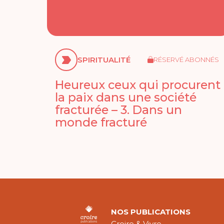
SPIRITUALITÉ
RÉSERVÉ ABONNÉS
Heureux ceux qui procurent
la paix dans une société
fracturée – 3. Dans un
monde fracturé
NOS PUBLICATIONS
Croire & Vivre