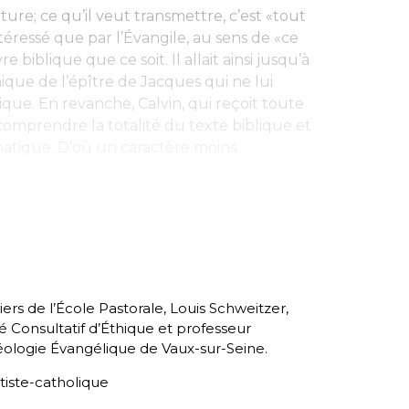
iture; ce qu’il veut transmettre, c’est «tout
ntéressé que par l’Évangile, au sens de «ce
e biblique que ce soit. Il allait ainsi jusqu’à
que de l’épître de Jacques qui ne lui
que. En revanche, Calvin, qui reçoit toute
comprendre la totalité du texte biblique et
atique. D’où un caractère moins
rs de l’École Pastorale, Louis Schweitzer,
Consultatif d’Éthique et professeur
héologie Évangélique de Vaux-sur-Seine.
iste-catholique