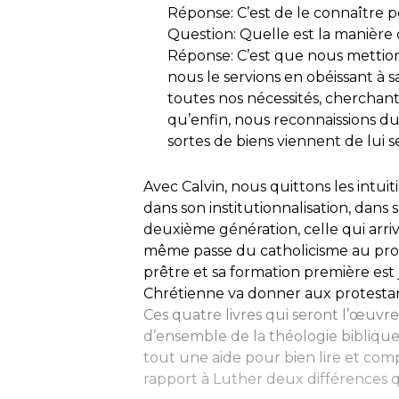
Réponse: C’est de le connaître p
Question: Quelle est la manière 
Réponse: C’est que nous mettion
nous le servions en obéissant à 
toutes nos nécessités, cherchant
qu’enfin, nous reconnaissions d
sortes de biens viennent de lui se
Avec Calvin, nous quittons les intu
dans son institutionnalisation, dans 
deuxième génération, celle qui arriv
même passe du catholicisme au prote
prêtre et sa formation première est j
Chrétienne
va donner aux protesta
Ces quatre livres qui seront l’œuvr
d’ensemble de la théologie biblique.
tout une aide pour bien lire et com
rapport à Luther deux différences 