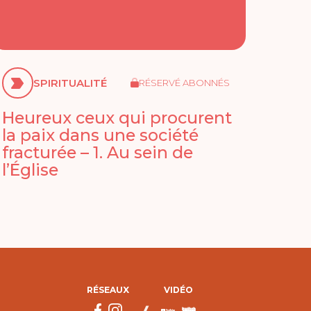
SPIRITUALITÉ
RÉSERVÉ ABONNÉS
Heureux ceux qui procurent
la paix dans une société
fracturée – 1. Au sein de
l’Église
RÉSEAUX
VIDÉO