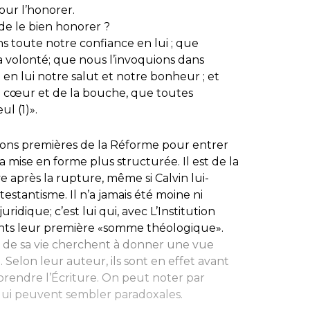
our l’honorer.
de le bien honorer ?
s toute notre confiance en lui ; que
sa volonté; que nous l’invoquions dans
 en lui notre salut et notre bonheur ; et
u cœur et de la bouche, que toutes
ul (1)».
itions premières de la Réforme pour entrer
sa mise en forme plus structurée. Il est de la
e après la rupture, même si Calvin lui-
stantisme. Il n’a jamais été moine ni
uridique; c’est lui qui, avec
L’Institution
nts leur première «somme théologique».
e de sa vie cherchent à donner une vue
 Selon leur auteur, ils sont en effet avant
prendre l’Écriture. On peut noter par
qui peuvent sembler paradoxales.