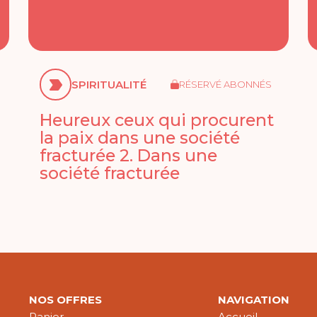
SPIRITUALITÉ
RÉSERVÉ ABONNÉS
Heureux ceux qui procurent
la paix dans une société
fracturée 2. Dans une
société fracturée
NOS OFFRES
NAVIGATION
Panier
Accueil