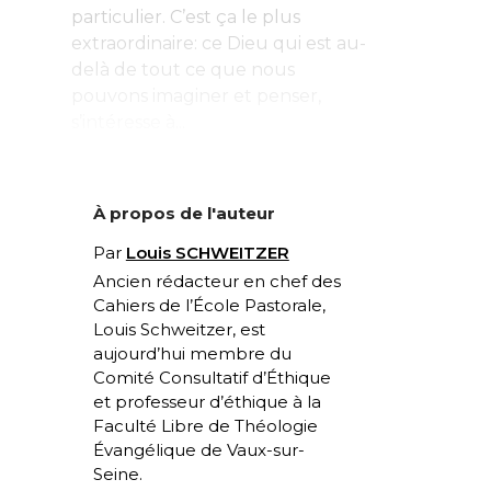
particulier. C’est ça le plus
extraordinaire: ce Dieu qui est au-
delà de tout ce que nous
pouvons imaginer et penser,
s’intéresse à...
À propos de l'auteur
Par
Louis SCHWEITZER
Ancien rédacteur en chef des
Cahiers de l’École Pastorale,
Louis Schweitzer, est
aujourd’hui membre du
Comité Consultatif d’Éthique
et professeur d’éthique à la
Faculté Libre de Théologie
Évangélique de Vaux-sur-
Seine.