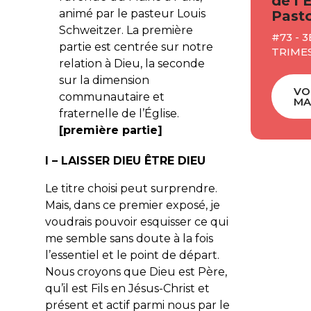
de l’
animé par le pasteur Louis
Pasto
Schweitzer. La première
#73 - 3
partie est centrée sur notre
TRIME
relation à Dieu, la seconde
sur la dimension
VO
communautaire et
MA
fraternelle de l’Église.
[première partie]
I – LAISSER DIEU ÊTRE DIEU
Le titre choisi peut surprendre.
Mais, dans ce premier exposé, je
voudrais pouvoir esquisser ce qui
me semble sans doute à la fois
l’essentiel et le point de départ.
Nous croyons que Dieu est Père,
qu’il est Fils en Jésus-Christ et
présent et actif parmi nous par le