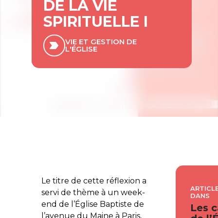
DE LA VIE
SPIRITUELLE I
VIE ET GESTION DE
L'ÉGLISE
Le titre de cette réflexion a
ARTICLE
servi de thème à un week-
DANS
end de l’Église Baptiste de
Les c
l’avenue du Maine à Paris,