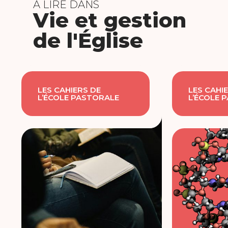
À LIRE DANS
Vie et gestion
de l'Église
LES CAHIERS DE
LES CAHI
L’ÉCOLE PASTORALE
L’ÉCOLE 