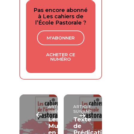
Pas encore abonné
à Les cahiers de
l’École Pastorale ?
M'ABONNER
ACHETER CE
NUMÉRO
ARTICLE
ARTICLE
PRÉCÉDENT
SUIVANT
Les
Texte
Musulmans
de
en
Prédication