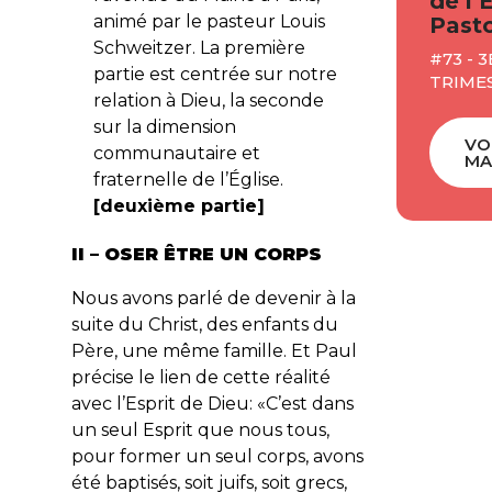
de l’
animé par le pasteur Louis
Pasto
Schweitzer. La première
#73 - 3
partie est centrée sur notre
TRIME
relation à Dieu, la seconde
sur la dimension
VO
communautaire et
MA
fraternelle de l’Église.
[deuxième partie]
II – OSER ÊTRE UN CORPS
Nous avons parlé de devenir à la
suite du Christ, des enfants du
Père, une même famille. Et Paul
précise le lien de cette réalité
avec l’Esprit de Dieu: «C’est dans
un seul Esprit que nous tous,
pour former un seul corps, avons
été baptisés, soit juifs, soit grecs,