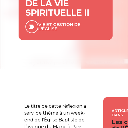
DE LA VIE
SPIRITUELLE II
VIE ET GESTION DE
L'ÉGLISE
Le titre de cette réflexion a
ARTICLE
servi de thème à un week-
DANS
end de l’Église Baptiste de
Les c
l’avenue du Maine à Paris,