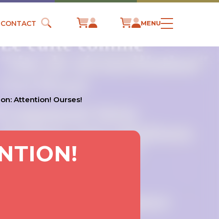
CONTACT
MENU
on: Attention! Ourses!
NTION!