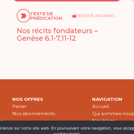
TEXTE DE
RÉSERVÉ ABONNÉS
PRÉDICATION
Nos récits fondateurs –
Genèse 6.1-7,11-12
NOS OFFRES
NAVIGATION
Panier
Accueil
Nos abonnements
Qui sommes-nous
le
Nos blogs
Nos publications
érience sur notre site web. En poursuivant votre navigation, vous accep