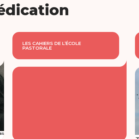
édication
LES CAHIERS DE L’ÉCOLE
PASTORALE