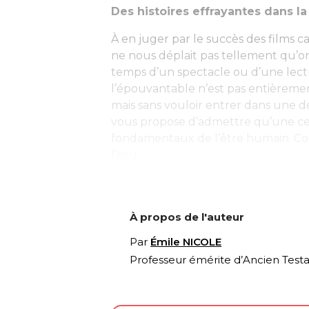
Des histoires effrayantes dans la
À en juger par le succès des films 
ne nous déplait pas tellement qu’o
temps d’un spectacle ou d’une lect
l’épouvantable n’est pas entièreme
mais sans vouloir entrer dans une 
vous propose d’admettre qu’une ce
fondamentaux de l’être humain. Con
Dieu...
À propos de l'auteur
Par
Émile NICOLE
Professeur émérite d’Ancien Test