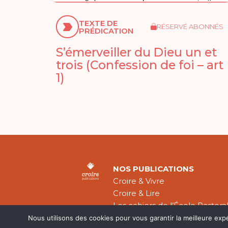
TEXTE DE
RÉSERVÉ ABONNÉS
PRÉDICATION
S’émerveiller du Dieu un et
trois (Confession de foi – art
1)
NOS PUBLICATIONS
Croire & Vivre
Croire & Lire
Les cahiers de l’École Pastora
Théologie Évangélique
Nous utilisons des cookies pour vous garantir la meilleure exp