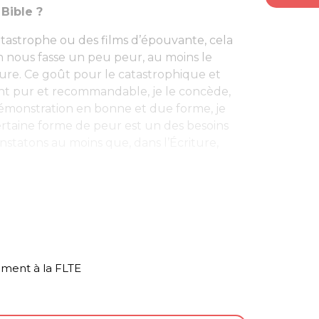
 Bible ?
catastrophe ou des films d’épouvante, cela
n nous fasse un peu peur, au moins le
ure. Ce goût pour le catastrophique et
nt pur et recommandable, je le concède,
démonstration en bonne et due forme, je
rtaine forme de peur est un des besoins
statons au moins que, dans l’Écriture,
ament à la FLTE