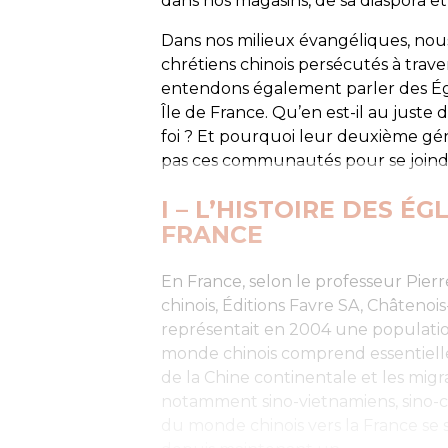
dans nos magasins, de sa diaspora et
Dans nos milieux évangéliques, no
chrétiens chinois persécutés à trave
entendons également parler des Égl
Île de France. Qu’en est-il au juste
foi ? Et pourquoi leur deuxième géné
pas ces communautés pour se joindre
I – L’HISTOIRE DES ÉG
FRANCE
En France, selon le professeur Pierr
chinois, Éditions Favre SA, Châtenois
représentait en 2004 une populatio
monde chinois comprend essentiell
de la Chine continentale et les migra
notamment sino-vietnamiens, sino-c
du monde chinois vers la France se