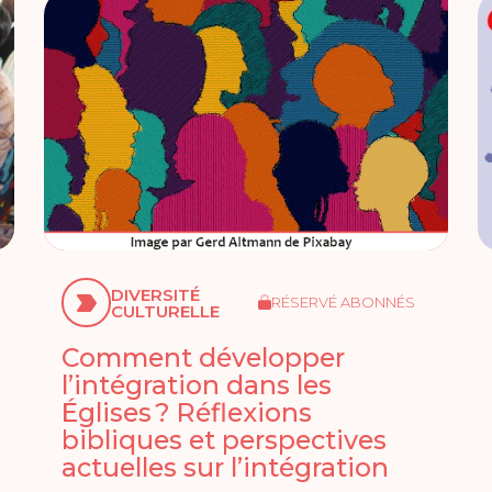
DIVERSITÉ
RÉSERVÉ ABONNÉS
CULTURELLE
Comment développer
l’intégration dans les
Églises ? Réflexions
bibliques et perspectives
actuelles sur l’intégration