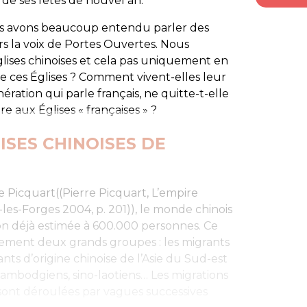
 de ses fêtes de nouvel an.
us avons beaucoup entendu parler des
rs la voix de
Portes Ouvertes
. Nous
ises chinoises et cela pas uniquement en
 de ces Églises ? Comment vivent-elles leur
ration qui parle français, ne quitte-t-elle
 aux Églises « françaises » ?
LISES CHINOISES DE
e Picquart((Pierre Picquart, L’empire
-les-Forges 2004, p. 201)), le monde chinois
n déjà estimée à 600.000 personnes. Ce
ement deux grands groupes : les migrants
nts d’origine chinoise de l’Asie du Sud-est
ambodgiens, sino-laotiens… Les migrations
 sont déroulées par vagues successives