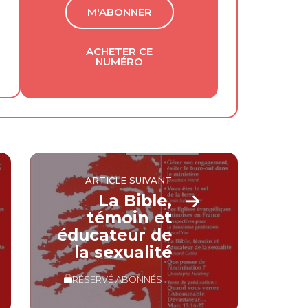
M'ABONNER
ACHETER CE
NUMÉRO
ARTICLE SUIVANT
La Bible,
témoin et
éducateur de
la sexualité
RÉSERVÉ ABONNÉS