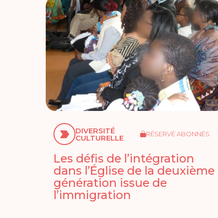
DIVERSITÉ
RÉSERVÉ ABONNÉS
CULTURELLE
Les défis de l’intégration
dans l’Église de la deuxième
génération issue de
l’immigration