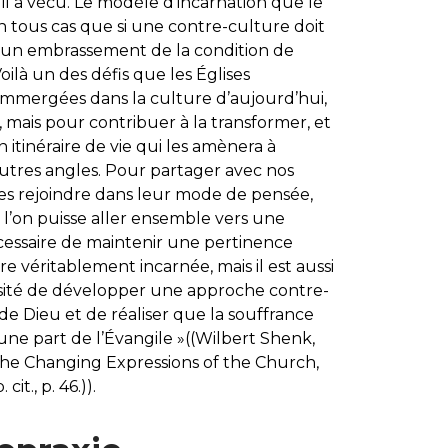
il a vécu. Le modèle d’incarnation que le
 tous cas que si une contre-culture doit
r un embrassement de la condition de
Voilà un des défis que les Églises
 immergées dans la culture d’aujourd’hui,
 mais pour contribuer à la transformer, et
tinéraire de vie qui les amènera à
’autres angles. Pour partager avec nos
 les rejoindre dans leur mode de pensée,
 l’on puisse aller ensemble vers une
écessaire de maintenir une pertinence
tre véritablement incarnée, mais il est aussi
essité de développer une approche contre-
e de Dieu et de réaliser que la souffrance
une part de l’Évangile »((Wilbert Shenk,
f the Changing Expressions of the Church,
t., p. 46.)).