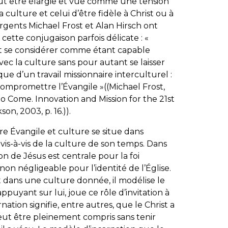
eut être élargie et vue comme une tension
a culture et celui d’être fidèle à Christ ou à
rgents Michael Frost et Alan Hirsch ont
 cette conjugaison parfois délicate : «
it se considérer comme étant capable
avec la culture sans pour autant se laisser
ique d’un travail missionnaire interculturel :
compromettre l’Évangile »((Michael Frost,
to Come. Innovation and Mission for the 21st
n, 2003, p. 16.)).
e Évangile et culture se situe dans
vis-à-vis de la culture de son temps. Dans
ion de Jésus est centrale pour la foi
non négligeable pour l’identité de l’Église.
t dans une culture donnée, il modélise le
’appuyant sur lui, joue ce rôle d’invitation à
nation signifie, entre autres, que le Christ a
peut être pleinement compris sans tenir