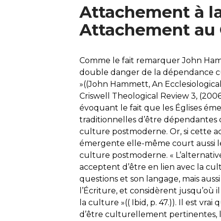
Attachement à la
Attachement au C
Comme le fait remarquer John Hammet
double danger de la dépendance cul
»((John Hammett, An Ecclesiologica
Criswell Theological Review 3, (2006/2
évoquant le fait que les Églises ém
traditionnelles d’être dépendantes 
culture postmoderne. Or, si cette ac
émergente elle-même court aussi le
culture postmoderne. « L’alternative
acceptent d’être en lien avec la cu
questions et son langage, mais aussi 
l’Écriture, et considèrent jusqu’où i
la culture »(( Ibid, p. 47.)). Il est v
d’être culturellement pertinentes, l