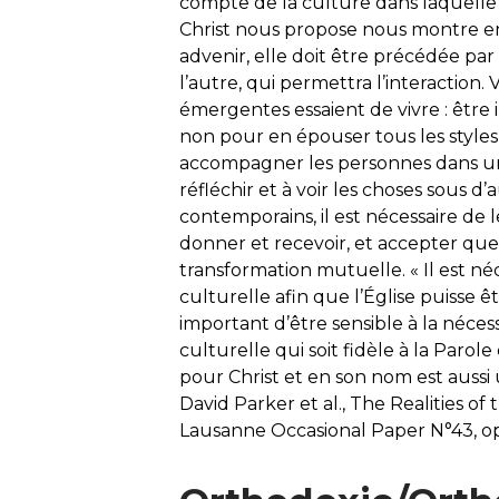
compte de la culture dans laquelle 
Christ nous propose nous montre en
advenir, elle doit être précédée pa
l’autre, qui permettra l’interaction. 
émergentes essaient de vivre : être
non pour en épouser tous les styles,
accompagner les personnes dans un i
réfléchir et à voir les choses sous d
contemporains, il est nécessaire de
donner et recevoir, et accepter que
transformation mutuelle. « Il est n
culturelle afin que l’Église puisse ê
important d’être sensible à la néc
culturelle qui soit fidèle à la Parol
pour Christ et en son nom est aussi 
David Parker et al., The Realities o
Lausanne Occasional Paper N°43, op. ci