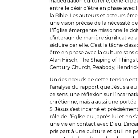
inadéquation culturelle, celle-ci p
entre le désir d’être en phase avec l
la Bible. Les auteurs et acteurs éme
une vision précise de la nécessité de
L’Église émergente missionnelle do
d’interagir de manière significative 
séduire par elle. C’est la tâche class
être en phase avec la culture sans 
Alan Hirsch, The Shaping of Things 
Century Church, Peabody, Hendrickso
Un des nœuds de cette tension entr
l’analyse du rapport que Jésus a eu 
ce sens, une réflexion sur l’incarnat
chrétienne, mais a aussi une portée 
Si Jésus s’est incarné et précisémen
rôle de l’Église qui, après lui et en s
une vie en contact avec Dieu. L’incar
pris part à une culture et qu’il ne 