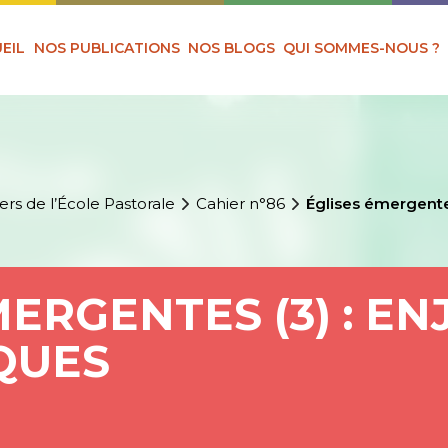
EIL
NOS PUBLICATIONS
NOS BLOGS
QUI SOMMES-NOUS ?
ers de l’École Pastorale
Cahier n°86
Églises émergente
ERGENTES (3) : EN
QUES