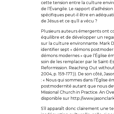
cette tension entre la culture env
de l’Évangile. Le rapport d’adhésio
spécifiques peut-il être en adéqua
de Jésus et ce qu’il a vécu ?
Plusieurs auteurs émergents ont co
équilibre et de développer un regard
sur la culture environnante. Mark Dr
identifier sept « démons postmodern
démons modernes » que l’Église éme
soin de les remplacer par le Saint-Es
Reformission. Reaching Out without
2004, p. 159-177.)). De son côté, Jas
: « Nous qui sommes dans l’Église é
postmodernité autant que nous devri
Missional Church in Practice. An Ove
disponible sur http://www.jasonclark
S’il apparaît donc clairement une 