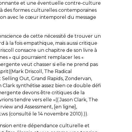
ironnante et une éventuelle contre-culture
n à des formes culturelles contemporaines
tion avec le cœur intemporel du message
nscience de cette nécessité de trouver un
 à la fois empathique, mais aussi critique
iscoll consacre un chapitre de son livre à
es » qui pourraient remplacer les «
rgente veut chasser si elle ne prend pas
prit((Mark Driscoll, The Radical
 Selling Out, Grand Rapids, Zondervan,
on Clark synthétise assez bien ce double défi
mergente devons être critiques de la
ons tendre vers elle »(( Jason Clark, The
rview and Assessment, [en ligne],
.ws (consulté le 14 novembre 2010).)).
tension entre dépendance culturelle et