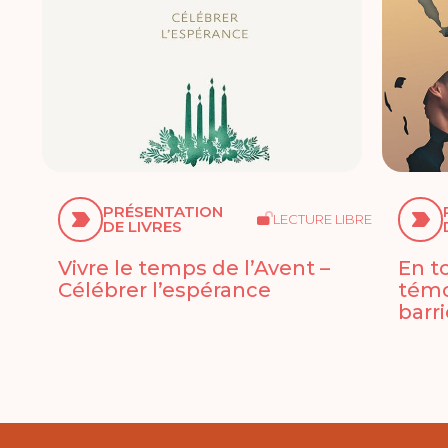
PRÉSENTATION
LECTURE LIBRE
DE LIVRES
Vivre le temps de l’Avent –
En t
Célébrer l’espérance
témo
barr