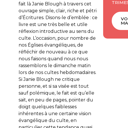
TRIMES
fait là Janie Blough à travers cet
ouvrage simple, clair, riche et pétri
d’Écritures. Disons-le d’emblée : ce
VO
MA
livre est une très belle et utile
réflexion introductive au sens du
culte. L’occasion, pour nombre de
nos Églises évangéliques, de
réfléchir de nouveau à ce que
nous faisons quand nous nous
rassemblons le dimanche matin
lors de nos cultes hebdomadaires.
Si Janie Blough ne critique
personne, et si sa visée est tout
sauf polémique, le fait est qu’elle
sait, en peu de pages, pointer du
doigt quelques faiblesses
inhérentes à une certaine vision
évangélique du culte, en
particulier cette tendance quasi