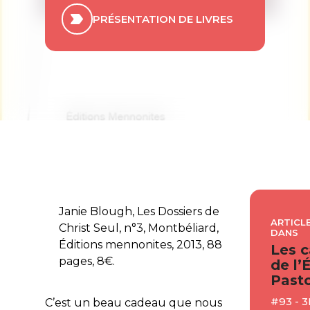
PRÉSENTATION DE LIVRES
Janie Blough, Les Dossiers de
ARTICLE
Christ Seul, n°3, Montbéliard,
DANS
Éditions mennonites, 2013, 88
Les c
pages, 8€.
de l’
Pasto
#93 - 
C’est un beau cadeau que nous