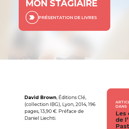
MON STAGIAIRE
PRÉSENTATION DE LIVRES
David Brown
, Éditions Clé,
ARTIC
(collection IBG), Lyon, 2014, 196
DANS
pages, 13,90 €. Préface de
Les 
Daniel Liechti.
de l
Past