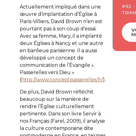
#92 -
Actuellement impliqué dans une
TRIM
œuvre d’implantation d’Église à
Paris-Villiers, David Brown n’en est
pourtant pas à son coup d’essai.
V
M
Avec sa femme, Mary, il a implanté
deux Églises à Nancy et une autre
en banlieue parisienne. Il a aussi
développé un concept de
communication de l’Évangile «
Passerelles vers Dieu
»
(
http://www.conceptpasserelles.fr/
).
De plus, David Brown réfléchit
beaucoup sur la manière de
rendre l’Église culturellement
pertinente. Dans son livre
Servir à
nos Français
(Farel, 2009), il analyse
la culture contemporaine dite
postmoderne en France, en termes