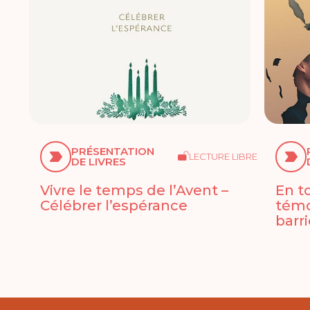
PRÉSENTATION
LECTURE LIBRE
DE LIVRES
Vivre le temps de l’Avent –
En t
Célébrer l’espérance
témo
barr