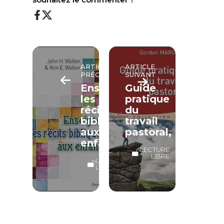
ARTICLE
ARTICLE
PRÉCÉDENT
SUIVANT
Enseigner
Guide
les
pratique
récits
du
bibliques
travail
aux
pastoral,
enfants
LECTURE
LIBRE
LECTURE
LIBRE