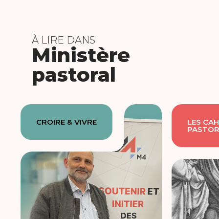
À LIRE DANS
Ministère
pastoral
CROIRE & VIVRE
LES CAH
PASTOR