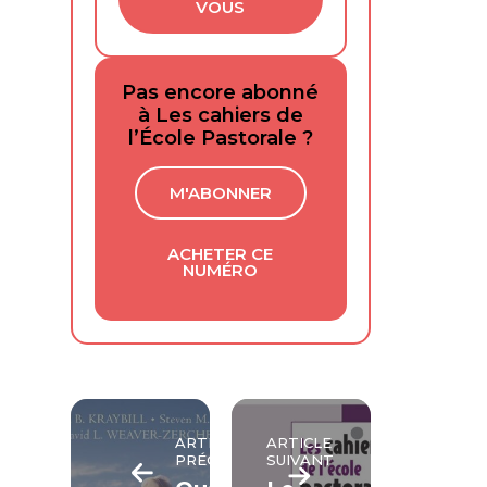
VOUS
Pas encore abonné
à Les cahiers de
l’École Pastorale ?
M'ABONNER
ACHETER CE
NUMÉRO
ARTICLE
ARTICLE
PRÉCÉDENT
SUIVANT