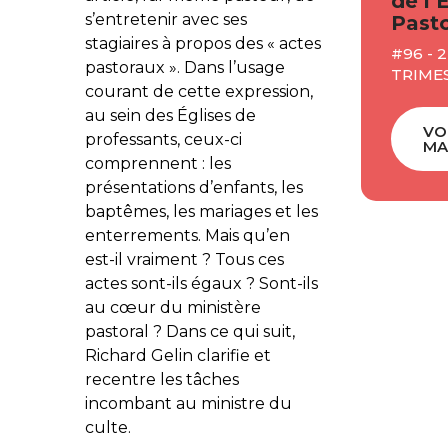
de l’
s’entretenir avec ses
Pasto
stagiaires à propos des « actes
#96 - 
pastoraux ». Dans l’usage
TRIMES
courant de cette expression,
au sein des Églises de
VO
professants, ceux-ci
MA
comprennent : les
présentations d’enfants, les
baptêmes, les mariages et les
enterrements. Mais qu’en
est-il vraiment ? Tous ces
actes sont-ils égaux ? Sont-ils
au cœur du ministère
pastoral ? Dans ce qui suit,
Richard Gelin clarifie et
recentre les tâches
incombant au ministre du
culte.