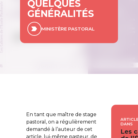
QUELQUES
GÉNÉRALITÉS
MINISTÈRE PASTORAL
En tant que maître de stage
ARTICLE
pastoral, on a régulièrement
DANS
demandé à l’auteur de cet
Les c
article, lui-même pasteur, de