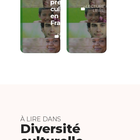
préjugés
LECTURE
culturels
LIBRE
en
France
LECTURE
LIBRE
À LIRE DANS
Diversité