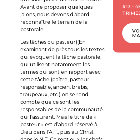
#13 - 4
Avant de proposer quelques
TRIMES
jalons, nous devons d’abord
reconnaître le terrain de la
pastorale.
VO
MA
Les tâches du pasteur((En
examinant de près tous les textes
qui évoquent la tâche pastorale,
qui utilisent notamment les
termes qui sont en rapport avec
cette tâche (paître, pasteur,
responsable, ancien, brebis,
troupeaux, etc.) on se rend
compte que ce sont les
responsables de la communauté
qui l’assurent. Mais le titre de «
pasteur » est d’abord réservé à
Dieu dans l’A.T., puis au Christ
dans le N.T. Ce sont eux les chefs