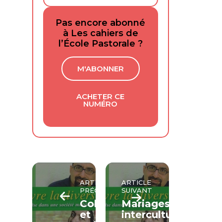
Pas encore abonné
à Les cahiers de
l’École Pastorale ?
M'ABONNER
ACHETER CE
NUMÉRO
ARTICLE
ARTICLE
PRÉCÉDENT
SUIVANT
Cohabitation
Mariages
et
interculturels