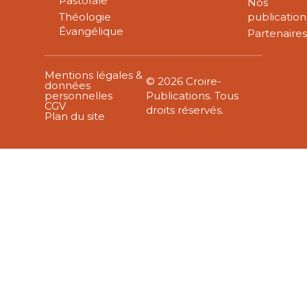
Pastorale
Nos
Théologie
publication
Évangélique
Partenaire
Mentions légales &
© 2026 Croire-
données
personnelles
Publications. Tous
CGV
droits réservés.
Plan du site