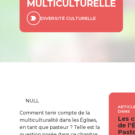
MULTICULTURELLE
DIVERSITÉ CULTURELLE
NULL
ARTICLE
DANS
Comment tenir compte de la
Les c
multiculturalité dans les Églises,
de l’
en tant que pasteur ? Telle est la
Pasto
question posée dans ce chapitre.