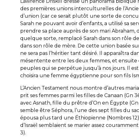
Lawrence Driskill dresse un panorama biblique ra
des premières unions interculturelles de l’Ancie
d’union (car ce serait plutôt une sorte de concu
Sarah ne pouvant avoir d’enfants, a utilisé sa s
prendre sa place auprès de son mari Abraham, dan
quelque sorte, remplacé Sarah dans son rôle de
dans son rôle de mère. De cette union basée sur
ne sera pas l’héritier tant désiré. Il apparaîtra
mésentente entre les deux femmes, et ensuite
peuples qui se perpétue jusqu’à nos jours. Il est
choisira une femme égyptienne pour son fils Isma
L’Ancien Testament nous montre d’autres mariages
prit ses femmes parmi les filles de Canaan (Gn 36.
avec Asnath, fille du prêtre d’On en Égypte (Gn
semble être Séphora, l’une des sept filles du sacr
épousa plus tard une Éthiopienne (Nombres 12) ; 
d’Israël semblaient se marier assez couramment
3).