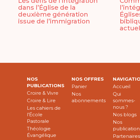
Les défis de l’intégration
Comme
dans l’Église de la
l’inté
deuxième génération
Église
issue de l’immigration
bibliq
actuel
NOS
NOS OFFRES
NAVIGATI
PUBLICATIONS
Panier
Accueil
Croire & Vivre
Nos
Qui
Croire & Lire
abonnements
sommes-
nous ?
Les cahiers de
l’École
Nos blogs
Pastorale
Nos
Théologie
publication
Évangélique
Partenaire