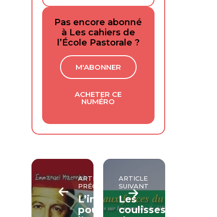
Pas encore abonné
à Les cahiers de
l’École Pastorale ?
M'ABONNER
ACHETER CE
NUMÉRO
ARTICLE
ARTICLE
PRÉCÉDENT
SUIVANT
L’intérêt
Les
pour
coulisses