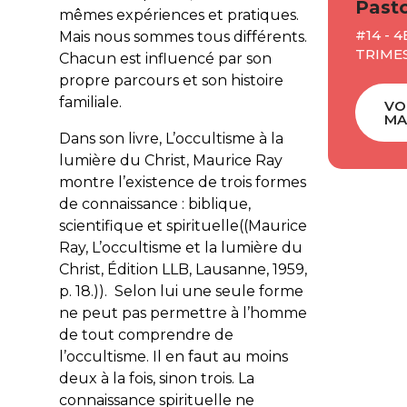
Pasto
mêmes expériences et pratiques.
#14 - 4
Mais nous sommes tous différents.
TRIMES
Chacun est influencé par son
propre parcours et son histoire
familiale.
VO
MA
Dans son livre,
L’occultisme à la
lumière du Christ
, Maurice Ray
montre l’existence de trois formes
de connaissance :
biblique,
scientifique et spirituelle
((Maurice
Ray, L’occultisme et la lumière du
Christ, Édition LLB, Lausanne, 1959,
p. 18.)). Selon lui une seule forme
ne peut pas permettre à l’homme
de tout comprendre de
l’occultisme. Il en faut au moins
deux à la fois, sinon trois. La
connaissance spirituelle ne