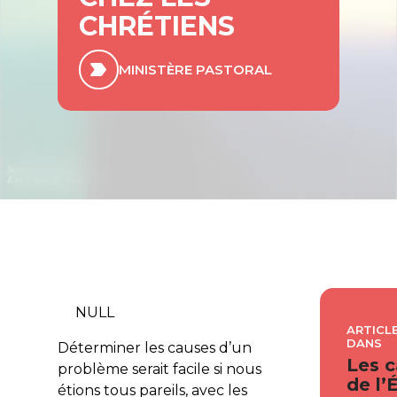
CHRÉTIENS
MINISTÈRE PASTORAL
NULL
ARTICLE
DANS
Déterminer les causes d’un
Les c
problème serait facile si nous
de l’
étions tous pareils, avec les