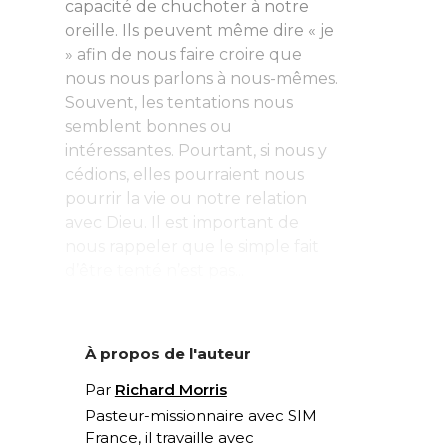
capacité de chuchoter à notre
oreille. Ils peuvent même dire « je
» afin de nous faire croire que
nous nous parlons à nous-mêmes.
Souvent, les tentations nous
semblent bonnes ou
intéressantes. Pourtant, si nous y
cédions, elles pourraient nous
pourrir la vie ou notre relation
avec Dieu. Il est important de
nous rappeler que le simple fait
d’être tenté n’est pas...
À propos de l'auteur
Par
Richard Morris
Pasteur-missionnaire avec SIM
France, il travaille avec