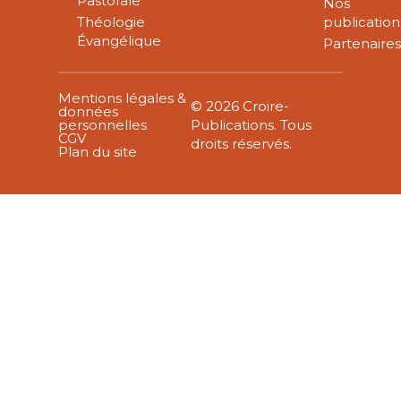
Pastorale
Nos
Théologie
publication
Évangélique
Partenaire
Mentions légales &
© 2026 Croire-
données
personnelles
Publications. Tous
CGV
droits réservés.
Plan du site