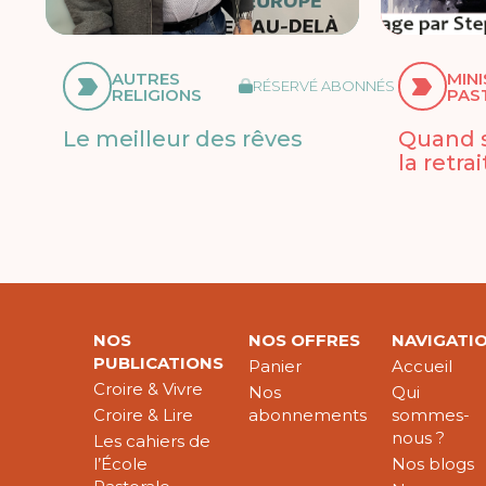
AUTRES
MIN
RÉSERVÉ ABONNÉS
RELIGIONS
PAS
Le meilleur des rêves
Quand s
la retrai
NOS
NOS OFFRES
NAVIGATI
PUBLICATIONS
Panier
Accueil
Croire & Vivre
Nos
Qui
Croire & Lire
abonnements
sommes-
nous ?
Les cahiers de
l’École
Nos blogs