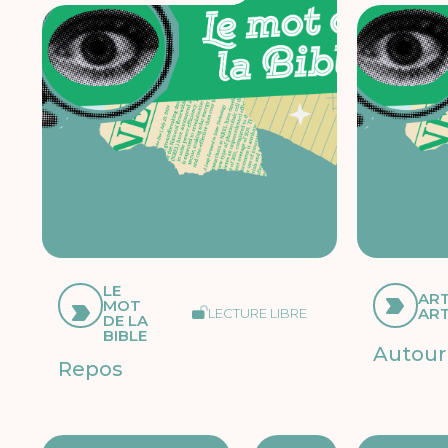
LE
ART
MOT
ART
LECTURE LIBRE
DE LA
BIBLE
Autour 
Repos