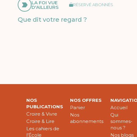
LA FOI VUE
RÉSERVÉ ABONNÉS
D'AILLEURS
Que dit votre regard ?
NOS
NOS OFFRES
NAVIGATI
PUBLICATIONS
Panier
Accueil
Croire & Vivre
Nos
Qui
Croire & Lire
abonnements
sommes-
nous ?
Les cahiers de
l’École
Nos blogs