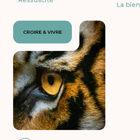
Ressuscité
La bien
CROIRE & VIVRE