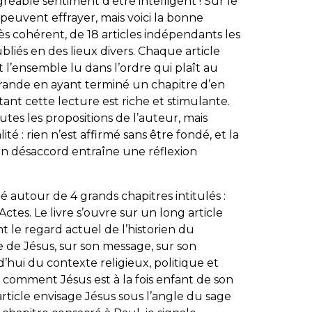
réable sentiment d’être intelligent ! Sur le
peuvent effrayer, mais voici la bonne
très cohérent, de 18 articles indépendants les
liés en des lieux divers. Chaque article
 l’ensemble lu dans l’ordre qui plaît au
 grande en ayant terminé un chapitre d’en
nt cette lecture est riche et stimulante.
utes les propositions de l’auteur, mais
ité : rien n’est affirmé sans être fondé, et la
 désaccord entraîne une réflexion
é autour de 4 grands chapitres intitulés :
ctes. Le livre s’ouvre sur un long article
t le regard actuel de l’historien du
ne de Jésus, sur son message, sur son
hui du contexte religieux, politique et
et comment Jésus est à la fois enfant de son
 article envisage Jésus sous l’angle du sage