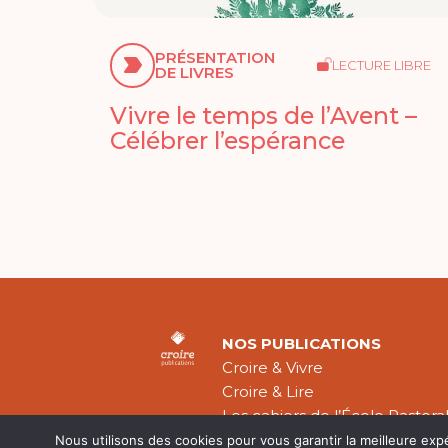
PRÉSENTATION
LECTURE LIBRE
DE LIVRES
Vivre le temps de l’Avent –
Célébrer l’espérance
NOS PUBLICATIONS
Croire & Vivre
Croire & Lire
Les cahiers de l’École Pastora
Théologie Évangélique
Nous utilisons des cookies pour vous garantir la meilleure exp