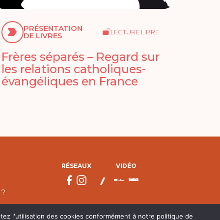
PRÉSENTATION
LECTURE LIBRE
DE LIVRES
Frères séparés – Regard sur
les relations catholiques-
évangéliques en France
RÉSEAUX
VIDÉO
 ?
tez l'utilisation des cookies conformément à notre politique de