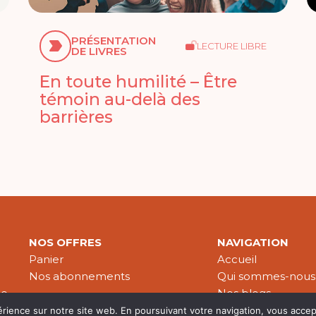
PRÉSENTATION
LECTURE LIBRE
DE LIVRES
En toute humilité – Être
témoin au-delà des
barrières
NOS OFFRES
NAVIGATION
Panier
Accueil
Nos abonnements
Qui sommes-nous
le
Nos blogs
Nos publications
érience sur notre site web. En poursuivant votre navigation, vous accep