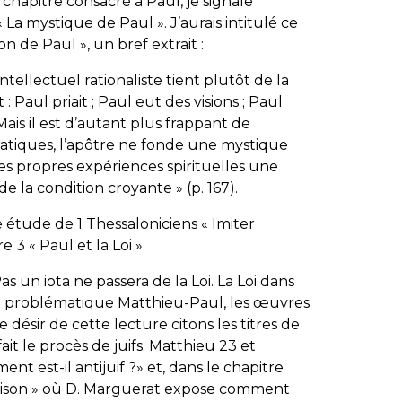
hapitre consacré à Paul, je signale
 La mystique de Paul ». J’aurais intitulé ce
on de Paul », un bref extrait :
ntellectuel rationaliste tient plutôt de la
: Paul priait ; Paul eut des visions ; Paul
 Mais il est d’autant plus frappant de
atiques, l’apôtre ne fonde une mystique
es propres expériences spirituelles une
 la condition croyante » (p. 167).
e étude de 1 Thessaloniciens « Imiter
e 3 « Paul et la Loi ».
 Pas un iota ne passera de la Loi. La Loi dans
e la problématique Matthieu-Paul, les œuvres
le désir de cette lecture citons les titres de
fait le procès de juifs. Matthieu 23 et
nt est-il antijuif ?» et, dans le chapitre
maison » où D. Marguerat expose comment