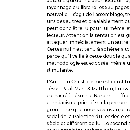
auteurs qui donne à son lecteur l’ag
rayonnage du libraire les 530 pages 
nouvelle, il s’agit de l’assemblage, 
uns des autres et préalablement pub
peut donc être lu pour lui même, et
lecteur. Attention la tentation est
attaquer immédiatement un autre ta
Certes nul n’est tenu à adhérer à to
parce qu’il veille à cette double qual
méthodologie est exposée, même un
stimulante.
L’Aube du Christianisme
est constitu
Jésus, Paul, Marc & Matthieu, Luc & A
consacré à Jésus de Nazareth, offran
christianisme primitif sur la person
groupe, ce que nous savons aujourd’
social de la Palestine du 1er siècle 
siècle et différent de lui. Le second