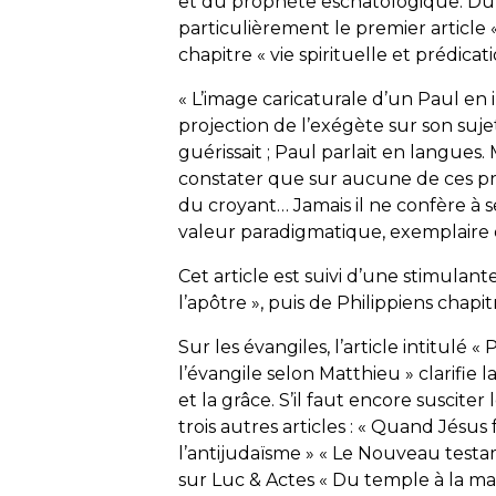
et du prophète eschatologique. Du c
particulièrement le premier article «
chapitre « vie spirituelle et prédicati
« L’image caricaturale d’un Paul en i
projection de l’exégète sur son sujet 
guérissait ; Paul parlait en langues.
constater que sur aucune de ces pr
du croyant… Jamais il ne confère à s
valeur paradigmatique, exemplaire de
Cet article est suivi d’une stimulant
l’apôtre », puis de Philippiens chapitr
Sur les évangiles, l’article intitulé «
l’évangile selon Matthieu » clarifi
et la grâce. S’il faut encore susciter 
trois autres articles : « Quand Jésus 
l’antijudaïsme » « Le Nouveau testame
sur Luc & Actes « Du temple à la 