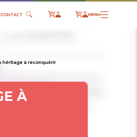
CONTACT
MENU
n héritage à reconquérir
GE À