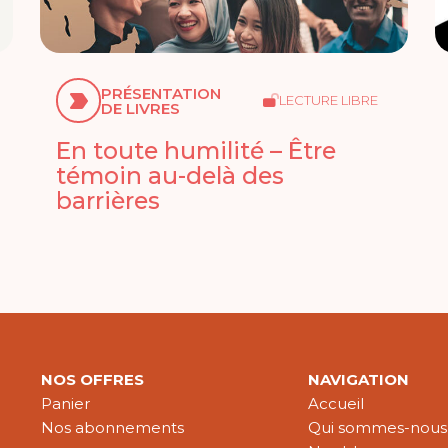
PRÉSENTATION
LECTURE LIBRE
DE LIVRES
En toute humilité – Être
témoin au-delà des
barrières
NOS OFFRES
NAVIGATION
Panier
Accueil
Nos abonnements
Qui sommes-nous