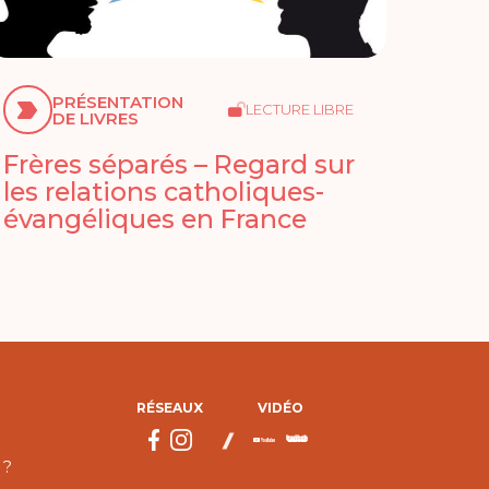
PRÉSENTATION
LECTURE LIBRE
DE LIVRES
Frères séparés – Regard sur
les relations catholiques-
évangéliques en France
RÉSEAUX
VIDÉO
 ?