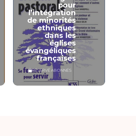
pour
l’intégration
de minorités
ethniques
dans les
églises
évangéliques
françaises
RÉSERVÉ ABONNÉS