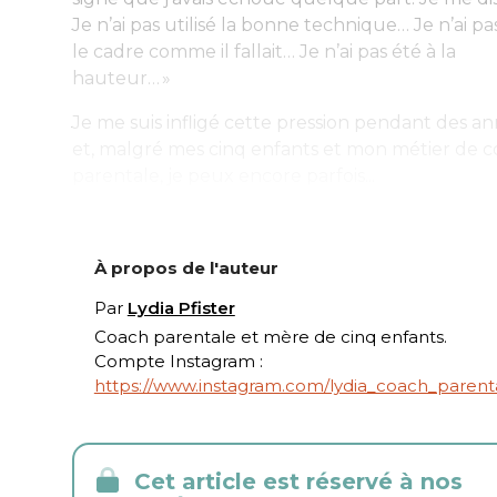
Je n’ai pas utilisé la bonne technique… Je n’ai pa
le cadre comme il fallait… Je n’ai pas été à la
hauteur… »
Je me suis infligé cette pression pendant des a
et, malgré mes cinq enfants et mon métier de 
parentale, je peux encore parfois...
À propos de l'auteur
Par
Lydia Pfister
Coach parentale et mère de cinq enfants.
Compte Instagram :
https://www.instagram.com/lydia_coach_parent
Cet article est réservé à nos