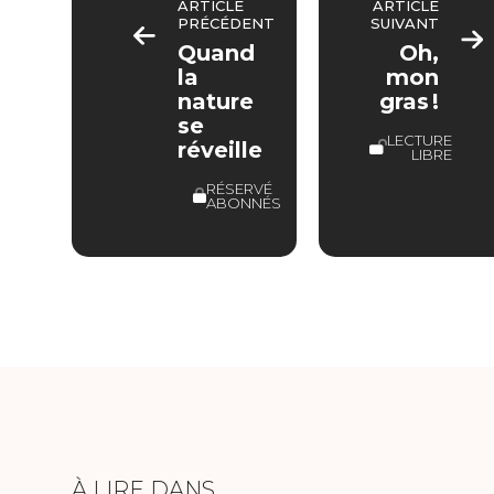
ARTICLE
ARTICLE
PRÉCÉDENT
SUIVANT
Quand
Oh,
la
mon
nature
gras !
se
LECTURE
réveille
LIBRE
RÉSERVÉ
ABONNÉS
À LIRE DANS