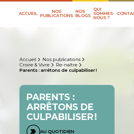
QUI
NOS
NOS
ACCUEIL
SOMMES-
CONTA
PUBLICATIONS
BLOGS
NOUS ?
Accueil
Nos publications
Croire & Vivre
Re-naître
Parents : arrêtons de culpabiliser !
PARENTS :
ARRÊTONS DE
CULPABILISER !
AU QUOTIDIEN