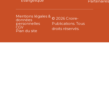
Évangélique
Partenaire
Mentions légales &
© 2026 Croire-
données
personnelles
Publications. Tous
CGV
droits réservés.
Plan du site