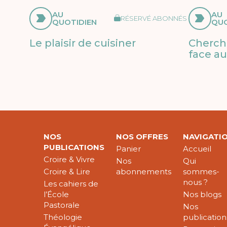
AU
AU
RÉSERVÉ ABONNÉS
QUOTIDIEN
QUO
Le plaisir de cuisiner
Cherche
face au
NOS
NOS OFFRES
NAVIGATI
PUBLICATIONS
Panier
Accueil
Croire & Vivre
Nos
Qui
Croire & Lire
abonnements
sommes-
nous ?
Les cahiers de
l’École
Nos blogs
Pastorale
Nos
Théologie
publication