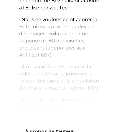
Théodore de Bèze faisant allusion
à l’Église persécutée.
• Nous ne voulons point adorer la
Bête, ni nous prosterner devant
des images : voilà notre crime.
Réponse de 80 demoiselles
protestantes déportées aux
Antilles (1687)
• À mes souffrances, j’oppose la
volonté de Dieu. La prière est le
refuge des saints et la consolation
des martyrs.
Isaac Le Febvre (1689)
• Avec le pain de misère et l’eau
dont il me nourrit,...
À propos de l'auteur