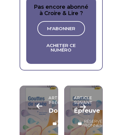
Pas encore abonné
à Croire & Lire ?
M'ABONNER
ACHETER CE
NUMÉRO
ARTICLE
ARTICLE
PRÉCÉDENT
SUIVANT
Douleur
Épreuve
LECTURE
RÉSERVÉ
LIBRE
ABONNÉS