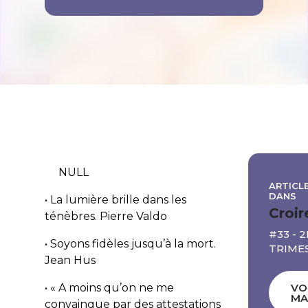
NULL
ARTICLE
DANS
• La lumière brille dans les
Croir
ténèbres.
Pierre Valdo
#33 - 
• Soyons fidèles jusqu’à la mort.
TRIMES
Jean Hus
• « A moins qu’on ne me
VO
MA
convainque par des attestations