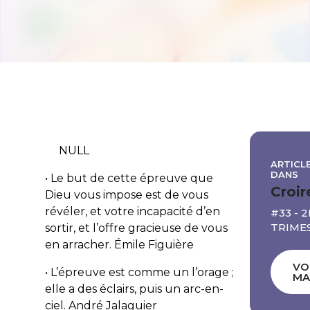
NULL
ARTICLE
DANS
• Le but de cette épreuve que
Croir
Dieu vous impose est de vous
révéler, et votre incapacité d’en
#33 - 
TRIMES
sortir, et l’offre gracieuse de vous
en arracher.
Émile Figuière
VO
• L’épreuve est comme un l’orage ;
MA
elle a des éclairs, puis un arc-en-
ciel.
André Jalaguier