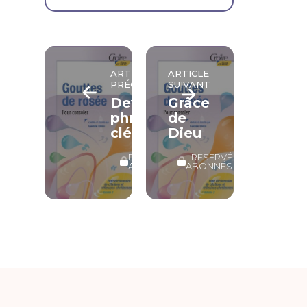
ARTICLE
ARTICLE
PRÉCÉDENT
SUIVANT
Devises,
Grâce
phrases-
de
clés
Dieu
RÉSERVÉ
RÉSERVÉ
ABONNÉS
ABONNÉS