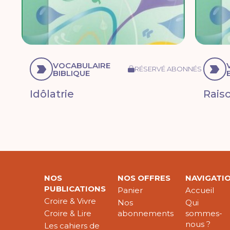
VOCABULAIRE
RÉSERVÉ ABONNÉS
BIBLIQUE
Idôlatrie
Rais
NOS
NOS OFFRES
NAVIGATI
PUBLICATIONS
Panier
Accueil
Croire & Vivre
Nos
Qui
Croire & Lire
abonnements
sommes-
nous ?
Les cahiers de