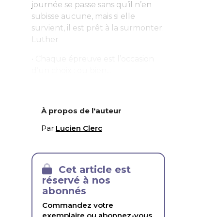
journée se passe sans qu’il n’en
subisse aucune, mais si elle
survient, il est prêt à la surmonter.
Luther
• Chaque épreuve est l’occasion
d’un choix : ou bien...
À propos de l'auteur
Par
Lucien Clerc
Cet article est
réservé à nos
abonnés
Commandez votre
exemplaire ou abonnez-vous