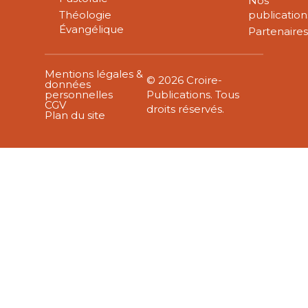
Nos
Théologie
publication
Évangélique
Partenaire
Mentions légales &
© 2026 Croire-
données
personnelles
Publications. Tous
CGV
droits réservés.
Plan du site