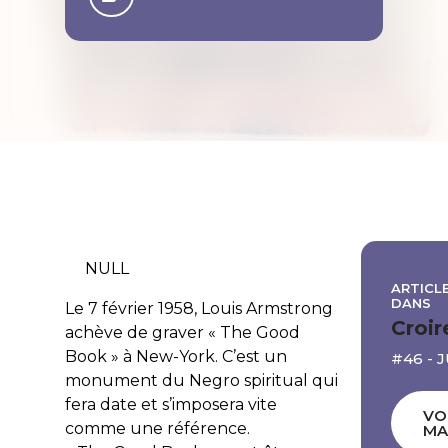
NULL
ARTICLE
DANS
Le 7 février 1958, Louis Armstrong
Croir
achève de graver « The Good
Book » à New-York. C’est un
#46 - 
monument du Negro spiritual qui
fera date et s’imposera vite
VO
comme une référence.
MA