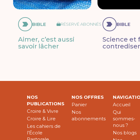
BIBLE
BIBLE
RÉSERVÉ ABONNÉS
Aimer, c’est aussi
Science et f
savoir lâcher
contredisen
NOS
NOS OFFRES
NAVIGATI
PUBLICATIONS
Panier
Accueil
Croire & Vivre
Nos
Qui
Croire & Lire
abonnements
sommes-
nous ?
Les cahiers de
l’École
Nos blogs
Pastorale