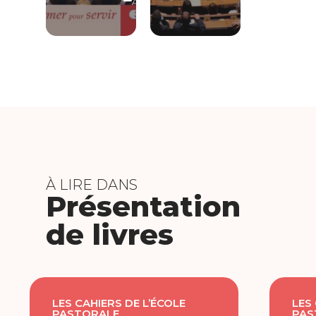
ABONNÉS
À LIRE DANS
Présentation
de livres
LES CAHIERS DE L’ÉCOLE
LES
PASTORALE
PAS