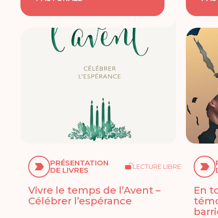
PRÉSENTATION
LECTURE LIBRE
DE LIVRES
Vivre le temps de l’Avent –
En t
Célébrer l’espérance
témo
barr