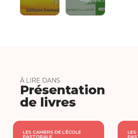
ABONNÉS
À LIRE DANS
Présentation
de livres
LES CAHIERS DE L’ÉCOLE
LES
PASTORALE
PAS