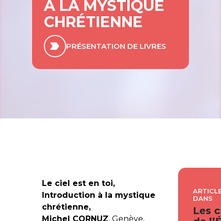
À LA MYSTIQUE
CHRÉTIENNE
PRÉSENTATION DE LIVRES
Le ciel est en toi,
ARTICLE
Introduction à la mystique
DANS
chrétienne,
Les c
Michel CORNUZ
, Genève,