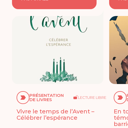
PRÉSENTATION
LECTURE LIBRE
DE LIVRES
Vivre le temps de l’Avent –
En t
Célébrer l’espérance
témo
barr