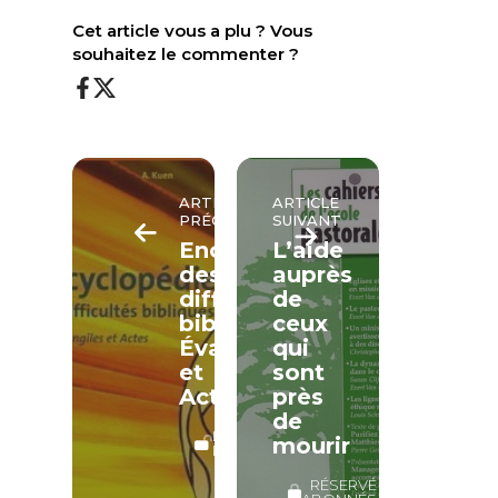
Cet article vous a plu ? Vous
souhaitez le commenter ?
ARTICLE
ARTICLE
PRÉCÉDENT
SUIVANT
Encyclopédie
L’aide
des
auprès
difficultés
de
bibliques,
ceux
Évangiles
qui
et
sont
Actes
près
de
LECTURE
mourir
LIBRE
RÉSERVÉ