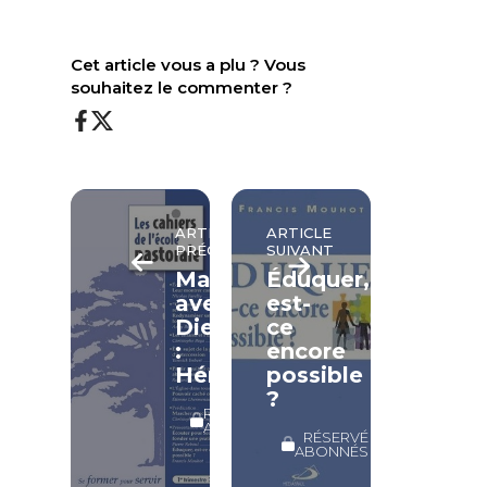
Cet article vous a plu ? Vous
souhaitez le commenter ?
ARTICLE
ARTICLE
PRÉCÉDENT
SUIVANT
Marcher
Éduquer,
avec
est-
Dieu
ce
:
encore
Hénoc
possible
?
RÉSERVÉ
ABONNÉS
RÉSERVÉ
ABONNÉS