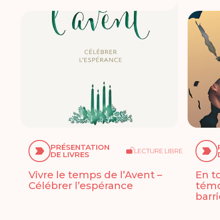
PRÉSENTATION
LECTURE LIBRE
DE LIVRES
Vivre le temps de l’Avent –
En t
Célébrer l’espérance
témo
barr