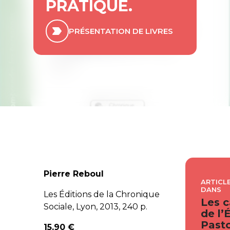
PRATIQUE.
PRÉSENTATION DE LIVRES
Pierre Reboul
ARTICLE
DANS
Les Éditions de la Chronique
Les c
Sociale, Lyon, 2013, 240 p.
de l’
Pasto
15,90 €