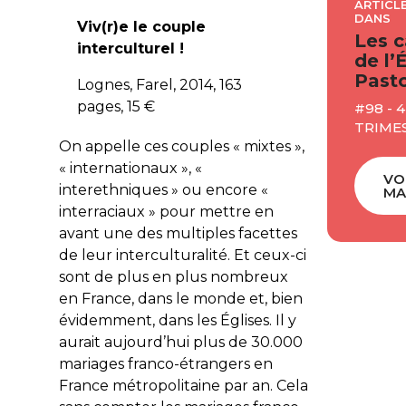
ARTICLE
DANS
Viv(r)e le couple
Les c
interculturel !
de l’
Pasto
Lognes, Farel, 2014, 163
pages, 15 €
#98 - 
TRIMES
On appelle ces couples « mixtes »,
« internationaux », «
VO
interethniques » ou encore «
MA
interraciaux » pour mettre en
avant une des multiples facettes
de leur interculturalité. Et ceux-ci
sont de plus en plus nombreux
en France, dans le monde et, bien
évidemment, dans les Églises. Il y
aurait aujourd’hui plus de 30.000
mariages franco-étrangers en
France métropolitaine par an. Cela