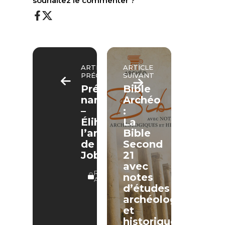
souhaitez le commenter ?
ARTICLE
ARTICLE
PRÉCÉDENT
SUIVANT
Prédication
Bible
narrative
Archéo
–
:
Éliha,
La
l’amie
Bible
de
Second
Job
21
avec
RÉSERVÉ
notes
ABONNÉS
d’études
archéologiques
et
historiques