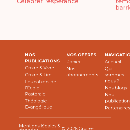
Célébrer l’espérance
témo
barr
NOS
NOS OFFRES
NAVIGATI
PUBLICATIONS
Panier
Accueil
Croire & Vivre
Nos
Qui
Croire & Lire
abonnements
sommes-
nous ?
Les cahiers de
l’École
Nos blogs
Pastorale
Nos
Théologie
publication
Évangélique
Partenaire
Mentions légales &
© 2026 Croire-