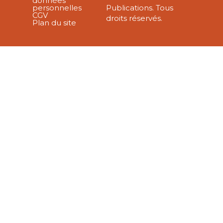
données
personnelles
Publications. Tous
CGV
droits réservés.
Plan du site